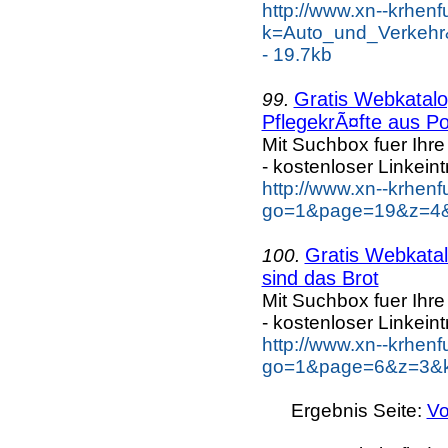
http://www.xn--krhen
k=Auto_und_Verkehr
- 19.7kb
Gratis Webkatalog
99.
PflegekrÃ¤fte aus Po
Mit Suchbox fuer Ihr
- kostenloser Linkeint
http://www.xn--krhen
go=1&page=19&z=4&k
Gratis Webkatal
100.
sind das Brot
Mit Suchbox fuer Ihr
- kostenloser Linkeint
http://www.xn--krhen
go=1&page=6&z=3&ke
Ergebnis Seite:
Vo