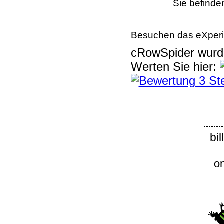
Sie befinde
Besuchen das eXperi
cRowSpider
wur
Werten Sie hier:
bi
on