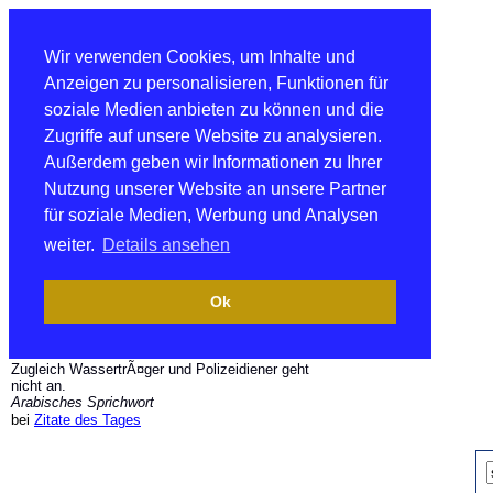
Wir verwenden Cookies, um Inhalte und
Anzeigen zu personalisieren, Funktionen für
soziale Medien anbieten zu können und die
Zugriffe auf unsere Website zu analysieren.
Außerdem geben wir Informationen zu Ihrer
Nutzung unserer Website an unsere Partner
für soziale Medien, Werbung und Analysen
weiter.
Details ansehen
Ok
Zugleich WassertrÃ¤ger und Polizeidiener geht
nicht an.
Arabisches Sprichwort
bei
Zitate des Tages