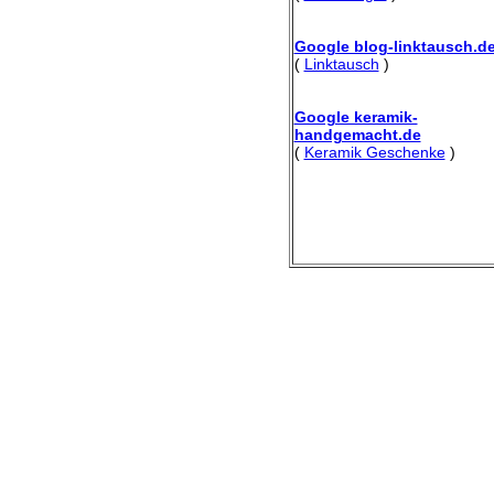
Google blog-linktausch.d
(
Linktausch
)
Google keramik-
handgemacht.de
(
Keramik Geschenke
)