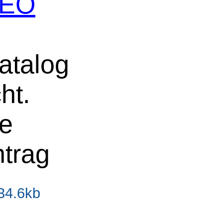
 SEO
atalog
ht.
ne
ntrag
34.6kb