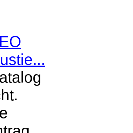
 SEO
ustie...
atalog
ht.
ne
ntrag