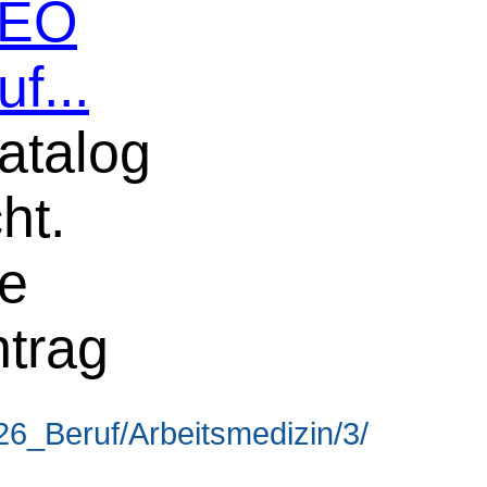
 SEO
f...
atalog
ht.
ne
ntrag
6_Beruf/Arbeitsmedizin/3/