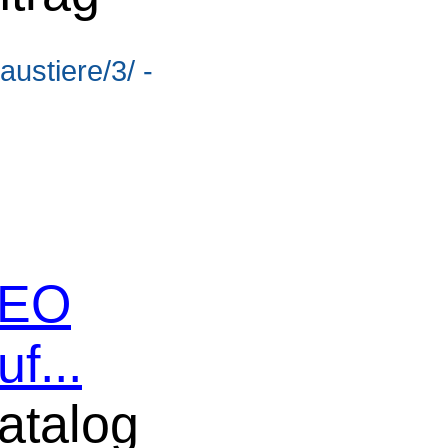
ustiere/3/ -
 SEO
f...
atalog