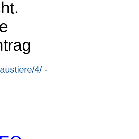
ht.
ne
ntrag
ustiere/4/ -