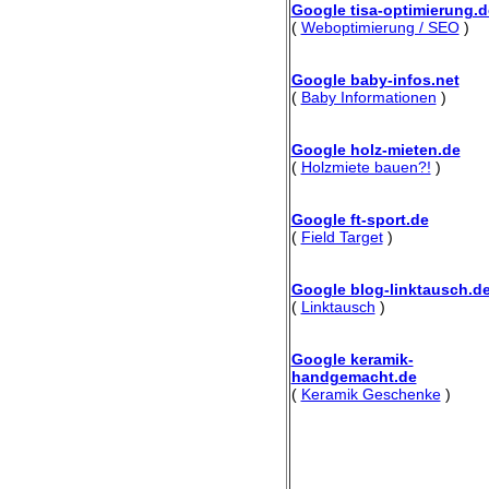
Google tisa-optimierung.d
(
Weboptimierung / SEO
)
Google baby-infos.net
(
Baby Informationen
)
Google holz-mieten.de
(
Holzmiete bauen?!
)
Google ft-sport.de
(
Field Target
)
Google blog-linktausch.d
(
Linktausch
)
Google keramik-
handgemacht.de
(
Keramik Geschenke
)