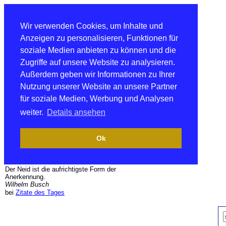
Wir verwenden Cookies, um Inhalte und
Anzeigen zu personalisieren, Funktionen für
soziale Medien anbieten zu können und die
Zugriffe auf unsere Website zu analysieren.
Außerdem geben wir Informationen zu Ihrer
Nutzung unserer Website an unsere Partner
für soziale Medien, Werbung und Analysen
weiter.
Details ansehen
Ok
Der Neid ist die aufrichtigste Form der
Anerkennung.
Wilhelm Busch
bei
Zitate des Tages