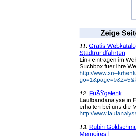
Zeige Seit
Gratis Webkatalog
11.
Stadtrundfahrten
Link eintragen im Web
Suchbox fuer Ihre We
http://www.xn--krhen
go=1&page=9&z=5&key
FuÃŸgelenk
12.
Laufbandanalyse in F
erhalten bei uns die 
http://www.laufanalys
Rubin Goldschmuc
13.
Memoires |