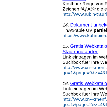
Kostbare Ringe von R
Zeichen fÃƒÂ¼r die e
http://www.rubin-traur
Dokument unbek
14.
ThÃ©rapie UV
parti
el
https://www.kuhnbieri.
Gratis Webkatalog
15.
Stadtrundfahrten
Link eintragen im Web
Suchbox fuer Ihre We
http://www.xn--krhen
go=1&page=9&z=4&key
Gratis Webkatalog
16.
Link eintragen im Web
Suchbox fuer Ihre We
http://www.xn--krhen
go=1&page=2&z=4&ke