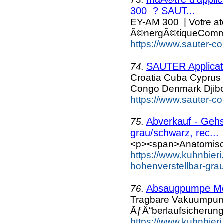
300 ? SAUT...
EY-AM 300 | Votre ato
Ã©nergÃ©tiqueCommu
https://www.sauter-c
SAUTER Applicati
74.
Croatia Cuba Cyprus
Congo Denmark Djibo
https://www.sauter-co
Abverkauf - Gehs
75.
grau/schwarz, rec...
<p><span>Anatomisch 
https://www.kuhnbier
hohenverstellbar-gra
Absaugpumpe Med
76.
Tragbare Vakuumpump
ÃƒÅ“berlaufsicherung
https://www.kuhnbieri