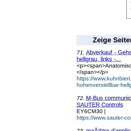
Zeige Seite
Abverkauf - Gehs
71.
hellgrau, links -...
<p><span>Anatomisch,
</span></p>
https://www.kuhnbier
hohenverstellbar-hell
M-Bus communic
72.
SAUTER Controls
EY6CM30 |
https://www.sauter-c
maÃ®tre d'appli
73.