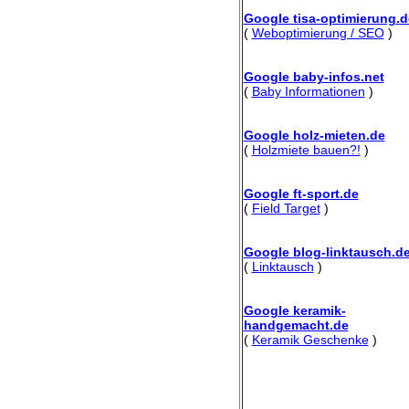
Google tisa-optimierung.d
(
Weboptimierung / SEO
)
Google baby-infos.net
(
Baby Informationen
)
Google holz-mieten.de
(
Holzmiete bauen?!
)
Google ft-sport.de
(
Field Target
)
Google blog-linktausch.d
(
Linktausch
)
Google keramik-
handgemacht.de
(
Keramik Geschenke
)