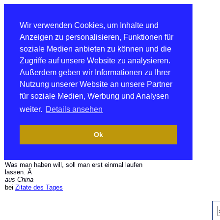
Wir verwenden Cookies, um Inhalte und
Anzeigen zu personalisieren, Funktionen für
soziale Medien anbieten zu können und die
Zugriffe auf unsere Website zu analysieren.
Außerdem geben wir Informationen zu Ihrer
Nutzung unserer Website an unsere Partner
für soziale Medien, Werbung und Analysen
weiter.
Details ansehen
Ok
Was man haben will, soll man erst einmal laufen
lassen. Â
aus China
bei
Zitate des Tages