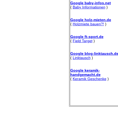
Google baby-infos.net
(
Baby Informationen
)
Google holz-mieten.de
(
Holzmiete bauen?!
)
Google ft-sport.de
(
Field Target
)
Google blog-linktausch.d
(
Linktausch
)
Google keramik-
handgemacht.de
(
Keramik Geschenke
)