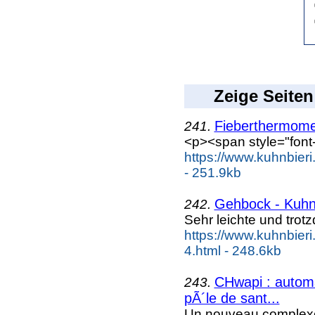
Zeige Seiten
Fieberthermome
241.
<p><span style="font-w
https://www.kuhnbier
- 251.9kb
Gehbock - Kuhn
242.
Sehr leichte und trot
https://www.kuhnbieri
4.html - 248.6kb
CHwapi : automa
243.
pÃ´le de sant...
Un nouveau complexe h