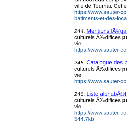
ville de Tournai. Cet
https://www.sauter-co
batiments-et-des-loca
Mentions lÃ©gal
244.
culturels Ã‰difices
p
vie
https://www.sauter-co
Catalogue des p
245.
culturels Ã‰difices
p
vie
https://www.sauter-co
Liste alphabÃ©t
246.
culturels Ã‰difices
p
vie
https://www.sauter-con
544.7kb