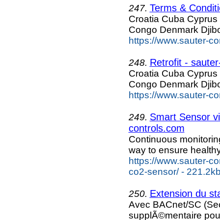
Terms & Conditi
247.
Croatia Cuba Cyprus
Congo Denmark Djibo
https://www.sauter-co
Retrofit - saute
248.
Croatia Cuba Cyprus
Congo Denmark Djibo
https://www.sauter-con
Smart Sensor v
249.
controls.com
Continuous monitoring
way to ensure health
https://www.sauter-c
co2-sensor/ - 221.2k
Extension du s
250.
Avec BACnet/SC (Sec
supplÃ©mentaire pou