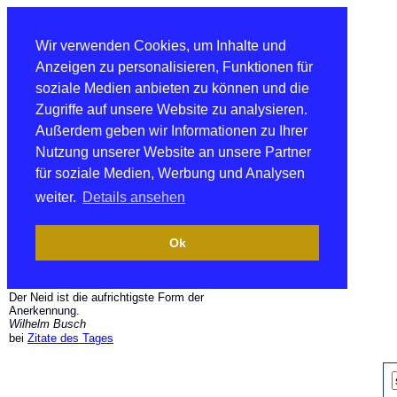
Wir verwenden Cookies, um Inhalte und
Anzeigen zu personalisieren, Funktionen für
soziale Medien anbieten zu können und die
Zugriffe auf unsere Website zu analysieren.
Außerdem geben wir Informationen zu Ihrer
Nutzung unserer Website an unsere Partner
für soziale Medien, Werbung und Analysen
weiter.
Details ansehen
Ok
Der Neid ist die aufrichtigste Form der
Anerkennung.
Wilhelm Busch
bei
Zitate des Tages