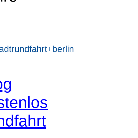
trundfahrt+berlin
og
stenlos
ndfahrt