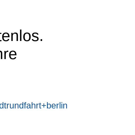
tenlos.
hre
rundfahrt+berlin