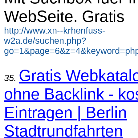
WebSeite. Gratis
http://www.xn--krhenfuss-
w2a.de/suchen.php?
go=1&page=6&z=4&keyword=php 
Gratis Webkatal
35.
ohne Backlink - ko
Eintragen | Berlin
Stadtrundfahrten