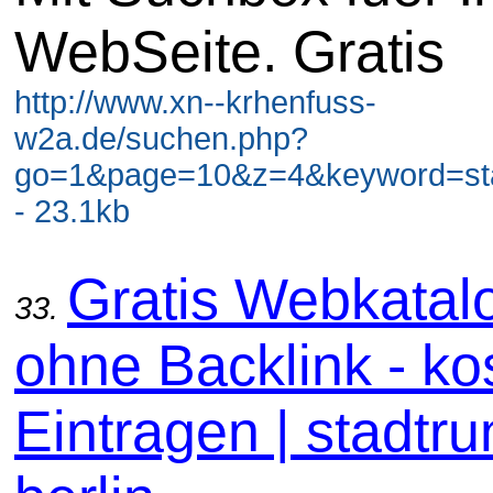
WebSeite. Gratis
http://www.xn--krhenfuss-
w2a.de/suchen.php?
go=1&page=10&z=4&keyword=stad
- 23.1kb
Gratis Webkatal
33.
ohne Backlink - ko
Eintragen | stadtru