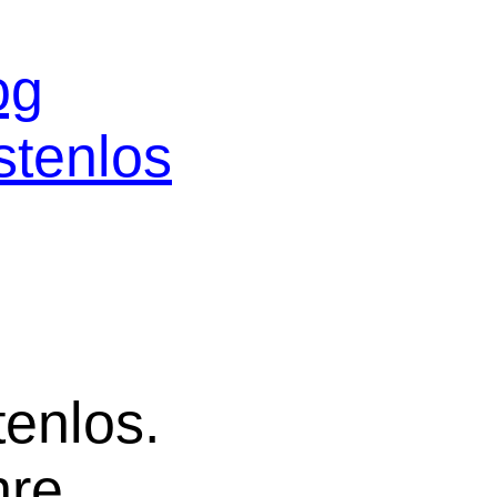
og
stenlos
tenlos.
hre