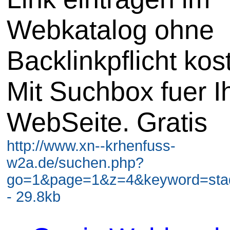
Webkatalog ohne
Backlinkpflicht kos
Mit Suchbox fuer I
WebSeite. Gratis
http://www.xn--krhenfuss-
w2a.de/suchen.php?
go=1&page=1&z=4&keyword=stadt
- 29.8kb