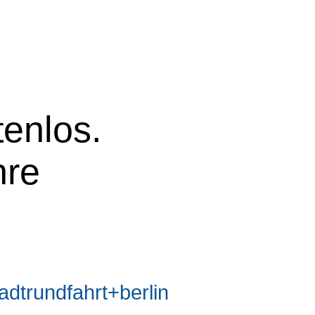
tenlos.
hre
trundfahrt+berlin