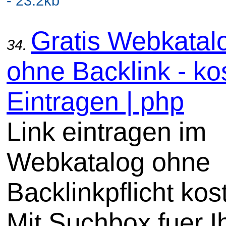
- 23.2kb
Gratis Webkatal
34.
ohne Backlink - ko
Eintragen | php
Link eintragen im
Webkatalog ohne
Backlinkpflicht kos
Mit Suchbox fuer I