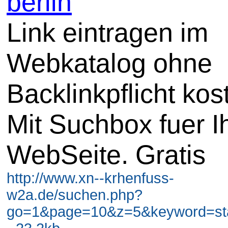
berlin
Link eintragen im
Webkatalog ohne
Backlinkpflicht kos
Mit Suchbox fuer I
WebSeite. Gratis
http://www.xn--krhenfuss-
w2a.de/suchen.php?
go=1&page=10&z=5&keyword=stad