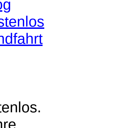
og
stenlos
ndfahrt
tenlos.
hre