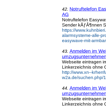
Notruftelefon Ea
42.
AG
Notruftelefon Easyw
Sender kÃƒÂ¶nnen Si
https://www.kuhnbieri
alarmsysteme-alle-pro
easywave-mit-armban
Anmelden im Webk
43.
umzugsunternehme
Webseite eintragen i
Linkerzeichnis ohne G
http://www.xn--krhenf
w2a.de/suchen.php/1
Anmelden im Webk
44.
umzugsunternehmen 
Webseite eintragen i
Linkerzeichnis ohne G
http://www.xn--krhenf