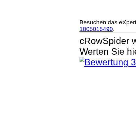
Besuchen das eXperi
1805015490
.
cRowSpider
wur
Werten Sie hier:
Ofe
li