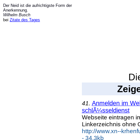
Der Neid ist die aufrichtigste Form der
Anerkennung.
Wilhelm Busch
bei
Zitate des Tages
Diese 
Zeige Se
Anmelden im Webk
41.
schlÃ¼sseldienst
Webseite eintragen i
Linkerzeichnis ohne G
http://www.xn--krhen
- 34.3kb