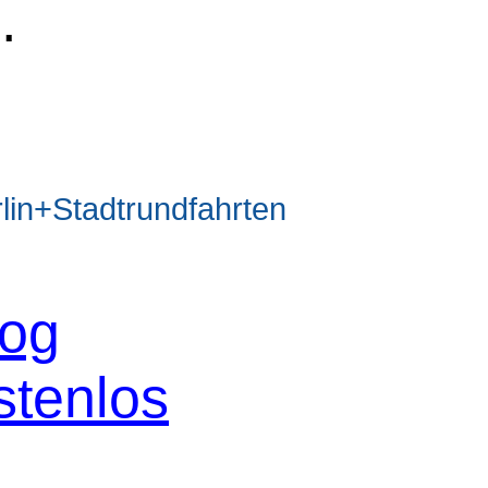
e
.
n+Stadtrundfahrten
log
stenlos