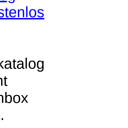
stenlos
atalog
ht
chbox
e
.