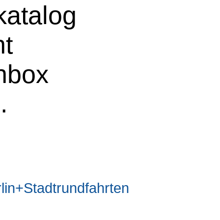
atalog
ht
chbox
e
.
n+Stadtrundfahrten