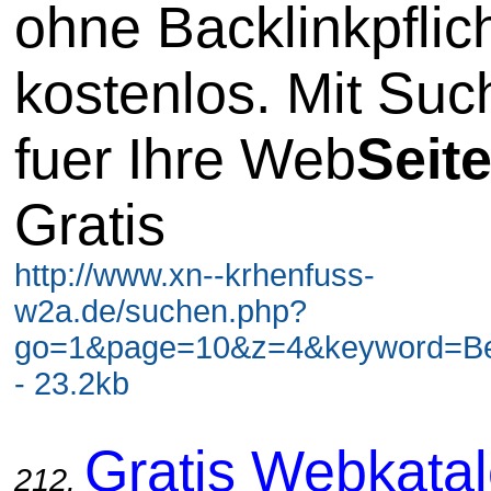
ohne Backlinkpflic
kostenlos. Mit Su
fuer Ihre Web
Seit
Gratis
http://www.xn--krhenfuss-
w2a.de/suchen.php?
go=1&page=10&z=4&keyword=Berl
- 23.2kb
Gratis Webkata
212.