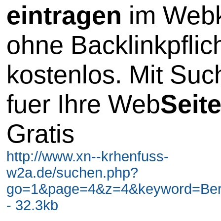
eintragen
im Webk
ohne Backlinkpflic
kostenlos. Mit Su
fuer Ihre Web
Seit
Gratis
http://www.xn--krhenfuss-
w2a.de/suchen.php?
go=1&page=4&z=4&keyword=Berli
- 32.3kb