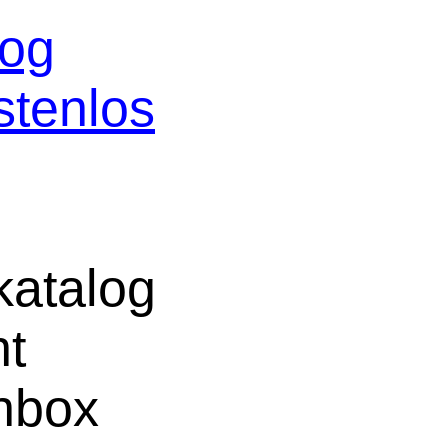
log
stenlos
atalog
ht
chbox