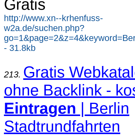
Gratis
http://www.xn--krhenfuss-
w2a.de/suchen.php?
go=1&page=2&z=4&keyword=Berli
- 31.8kb
Gratis Webkata
213.
ohne Backlink - ko
Eintragen
| Berlin
Stadtrundfahrten