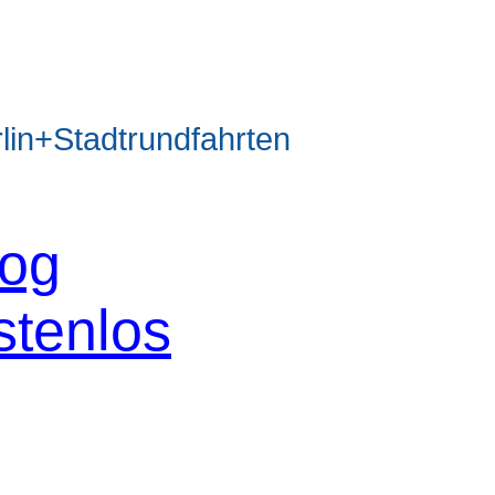
n+Stadtrundfahrten
log
stenlos