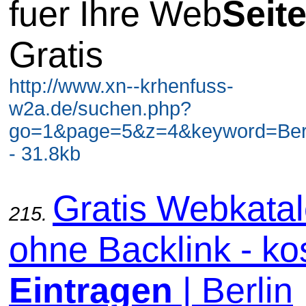
fuer Ihre Web
Seit
Gratis
http://www.xn--krhenfuss-
w2a.de/suchen.php?
go=1&page=5&z=4&keyword=Berli
- 31.8kb
Gratis Webkata
215.
ohne Backlink - ko
Eintragen
| Berlin