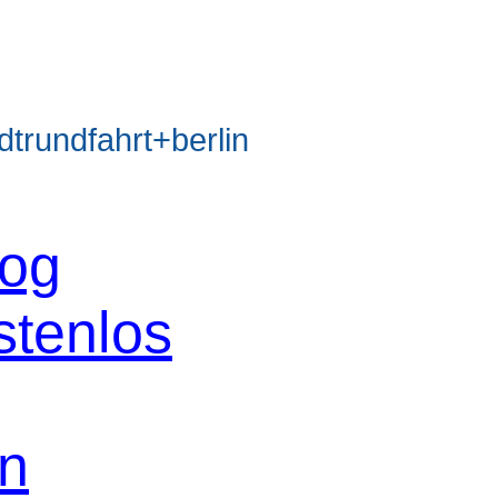
rundfahrt+berlin
log
stenlos
in