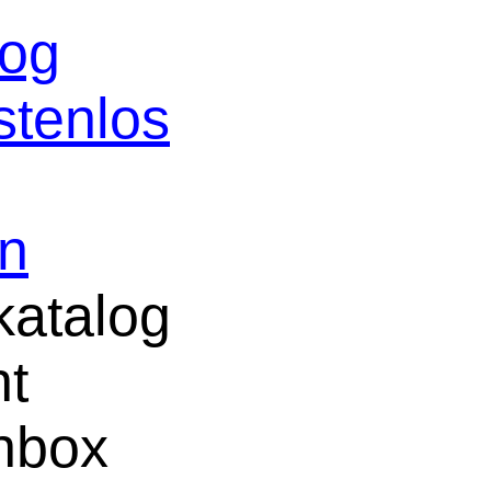
log
stenlos
in
atalog
ht
chbox