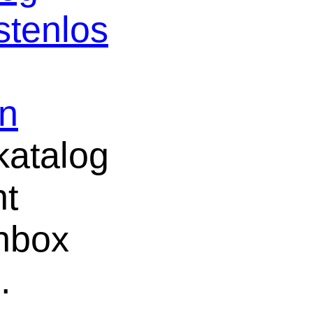
stenlos
in
atalog
ht
chbox
e
.