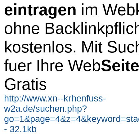
eintragen
im Webk
ohne Backlinkpflic
kostenlos. Mit Su
fuer Ihre Web
Seit
Gratis
http://www.xn--krhenfuss-
w2a.de/suchen.php?
go=1&page=4&z=4&keyword=stadt
- 32.1kb