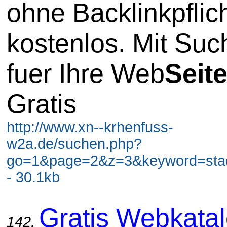
ohne Backlinkpflic
kostenlos. Mit Su
fuer Ihre Web
Seit
Gratis
http://www.xn--krhenfuss-
w2a.de/suchen.php?
go=1&page=2&z=3&keyword=stadt
- 30.1kb
Gratis Webkata
142.