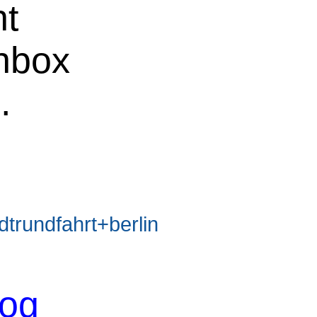
ht
chbox
e
.
rundfahrt+berlin
log