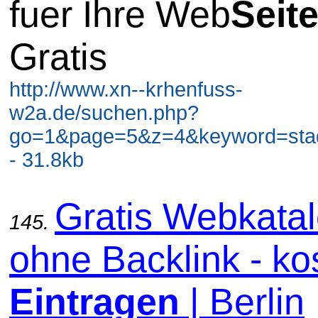
fuer Ihre Web
Seit
Gratis
http://www.xn--krhenfuss-
w2a.de/suchen.php?
go=1&page=5&z=4&keyword=stadt
- 31.8kb
Gratis Webkata
145.
ohne Backlink - ko
Eintragen
| Berlin