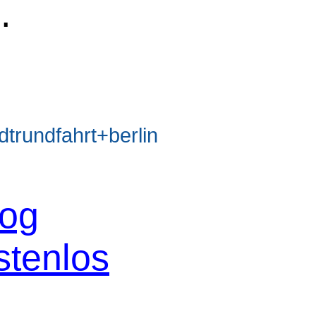
e
.
rundfahrt+berlin
log
stenlos