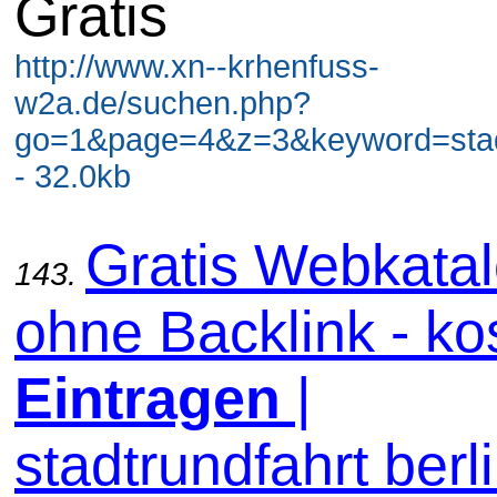
Gratis
http://www.xn--krhenfuss-
w2a.de/suchen.php?
go=1&page=4&z=3&keyword=stadt
- 32.0kb
Gratis Webkata
143.
ohne Backlink - ko
Eintragen
|
stadtrundfahrt berl