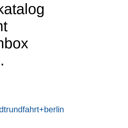
atalog
ht
chbox
e
.
rundfahrt+berlin