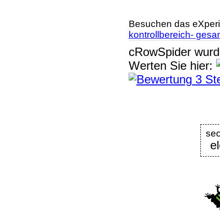
Besuchen das eXperi
kontrollbereich- gesa
cRowSpider
wur
Werten Sie hier:
se
e