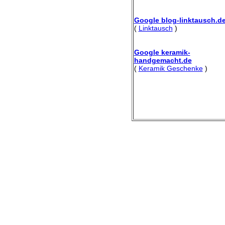
Google blog-linktausch.d
(
Linktausch
)
Google keramik-
handgemacht.de
(
Keramik Geschenke
)