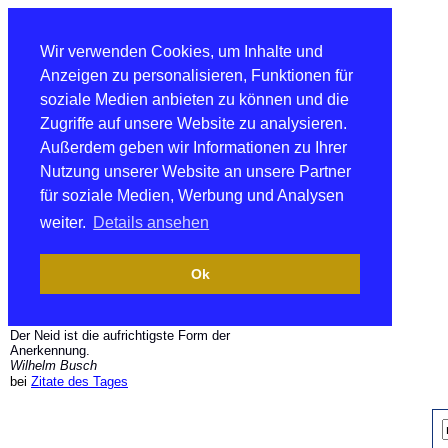
Wir verwenden Cookies, um Inhalte und
Anzeigen zu personalisieren, Funktionen für
soziale Medien anbieten zu können und die
Zugriffe auf unsere Website zu analysieren.
Außerdem geben wir Informationen zu Ihrer
Nutzung unserer Website an unsere Partner
für soziale Medien, Werbung und Analysen
weiter.
Details ansehen
Ok
Der Neid ist die aufrichtigste Form der
Anerkennung.
Wilhelm Busch
bei
Zitate des Tages