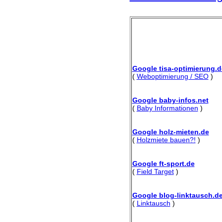
Google tisa-optimierung.d
(
Weboptimierung / SEO
)
Google baby-infos.net
(
Baby Informationen
)
Google holz-mieten.de
(
Holzmiete bauen?!
)
Google ft-sport.de
(
Field Target
)
Google blog-linktausch.d
(
Linktausch
)