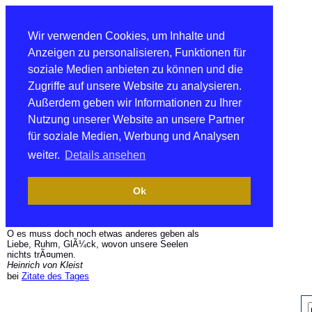
Wir verwenden Cookies, um Inhalte und
Anzeigen zu personalisieren, Funktionen für
soziale Medien anbieten zu können und die
Zugriffe auf unsere Website zu analysieren.
Außerdem geben wir Informationen zu Ihrer
Nutzung unserer Website an unsere Partner
für soziale Medien, Werbung und Analysen
weiter.
Details ansehen
Ok
O es muss doch noch etwas anderes geben als
Liebe, Ruhm, GlÃ¼ck, wovon unsere Seelen
nichts trÃ¤umen.
Heinrich von Kleist
bei
Zitate des Tages