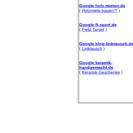
Google holz-mieten.de
(
Holzmiete bauen?!
)
Google ft-sport.de
(
Field Target
)
Google blog-linktausch.d
(
Linktausch
)
Google keramik-
handgemacht.de
(
Keramik Geschenke
)