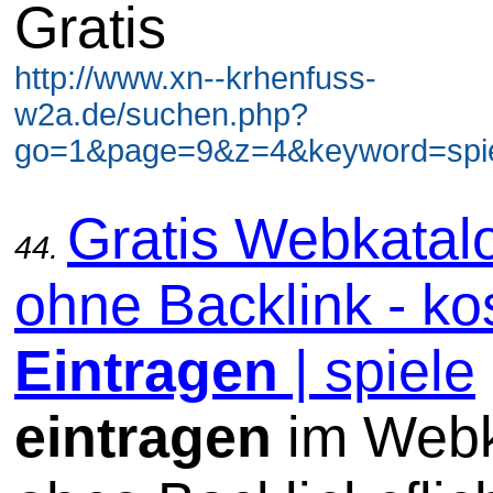
Gratis
http://www.xn--krhenfuss-
w2a.de/suchen.php?
go=1&page=9&z=4&keyword=spiel
Gratis Webkatal
44.
ohne Backlink - ko
Eintragen
| spiele
eintragen
im Webk