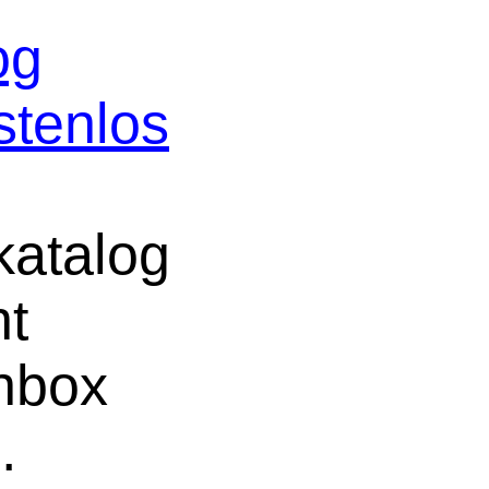
og
stenlos
atalog
ht
chbox
.