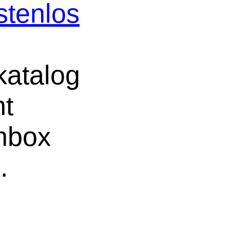
stenlos
atalog
ht
chbox
.