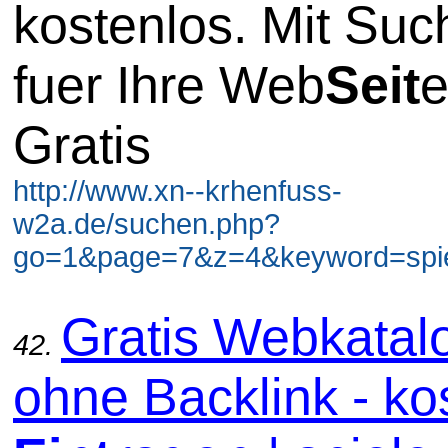
kostenlos. Mit Su
fuer Ihre Web
Seit
e
Gratis
http://www.xn--krhenfuss-
w2a.de/suchen.php?
go=1&page=7&z=4&keyword=spiel
Gratis Webkatal
42.
ohne Backlink - ko