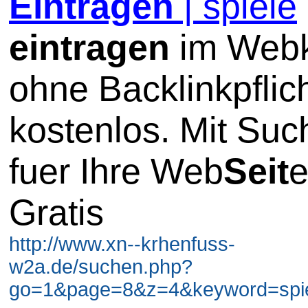
Eintragen
| spiele
eintragen
im Webk
ohne Backlinkpflic
kostenlos. Mit Su
fuer Ihre Web
Seit
e
Gratis
http://www.xn--krhenfuss-
w2a.de/suchen.php?
go=1&page=8&z=4&keyword=spiel