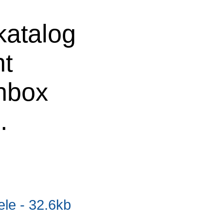
atalog
ht
chbox
.
e - 32.6kb