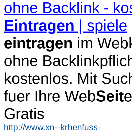
ohne Backlink - ko
Eintragen
| spiele
eintragen
im Webk
ohne Backlinkpflic
kostenlos. Mit Su
fuer Ihre Web
Seit
e
Gratis
http://www.xn--krhenfuss-