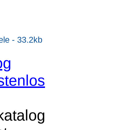
e - 33.2kb
og
stenlos
atalog