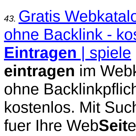
Gratis Webkatal
43.
ohne Backlink - ko
Eintragen
| spiele
eintragen
im Webk
ohne Backlinkpflic
kostenlos. Mit Su
fuer Ihre Web
Seit
e