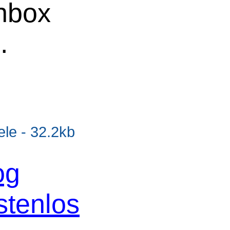
chbox
.
e - 32.2kb
og
stenlos