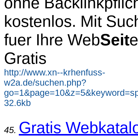
ohne Backlinkpflic
kostenlos. Mit Su
fuer Ihre Web
Seit
e
Gratis
http://www.xn--krhenfuss-
w2a.de/suchen.php?
go=1&page=10&z=5&keyword=spi
32.6kb
Gratis Webkatal
45.