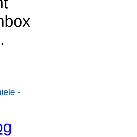
ht
chbox
.
ele -
og