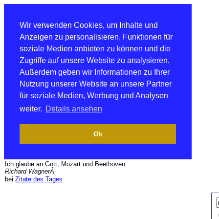
Wir verwenden Cookies, um Inhalte und
Anzeigen zu personalisieren, Funktionen für
soziale Medien anbieten zu können und die
Zugriffe auf unsere Website zu analysieren.
Außerdem geben wir Informationen zu Ihrer
Nutzung unserer Website an unsere Partner
für soziale Medien, Werbung und Analysen
weiter.
Details ansehen
Ok
Ich glaube an Gott, Mozart und Beethoven
Richard WagnerÂ
bei
Zitate des Tages