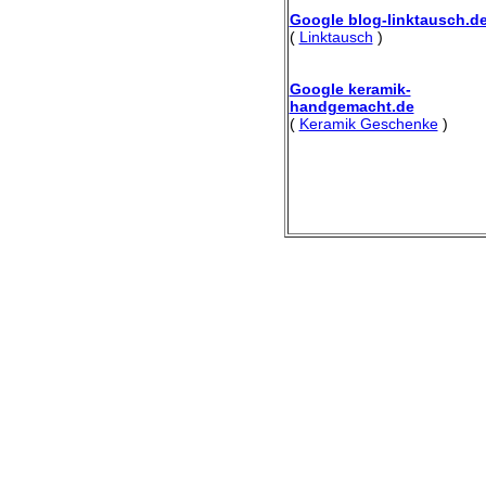
Google blog-linktausch.d
(
Linktausch
)
Google keramik-
handgemacht.de
(
Keramik Geschenke
)