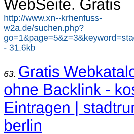
WebSeite. Gratis
http://www.xn--krhenfuss-
w2a.de/suchen.php?
go=1&page=5&z=3&keyword=stadt
- 31.6kb
Gratis Webkatal
63.
ohne Backlink - ko
Eintragen | stadtru
berlin