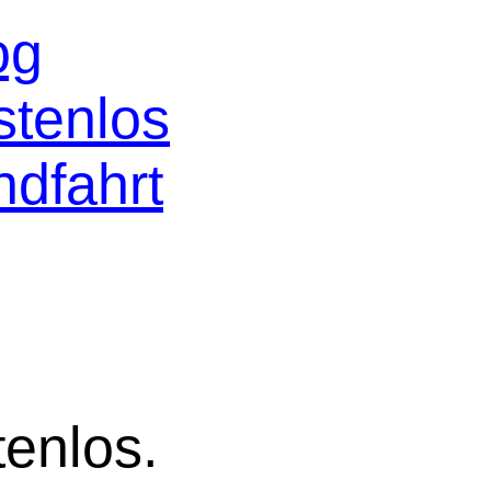
og
stenlos
ndfahrt
tenlos.