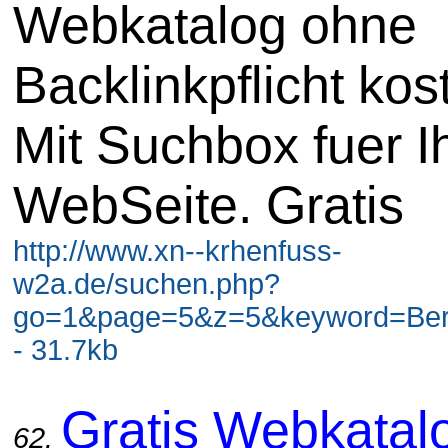
Webkatalog ohne
Backlinkpflicht kos
Mit Suchbox fuer I
WebSeite. Gratis
http://www.xn--krhenfuss-
w2a.de/suchen.php?
go=1&page=5&z=5&keyword=Berli
- 31.7kb
Gratis Webkatal
62.