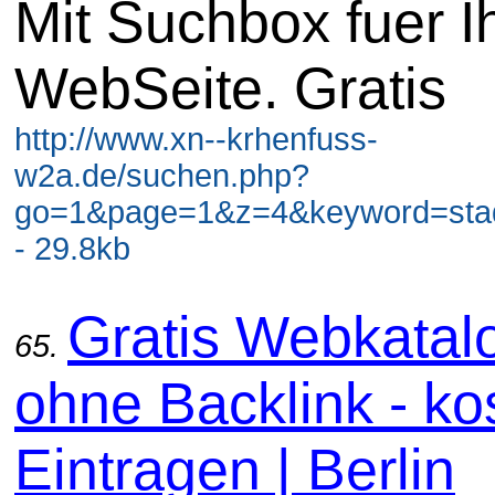
Mit Suchbox fuer I
WebSeite. Gratis
http://www.xn--krhenfuss-
w2a.de/suchen.php?
go=1&page=1&z=4&keyword=stadt
- 29.8kb
Gratis Webkatal
65.
ohne Backlink - ko
Eintragen | Berlin