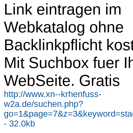
Link eintragen im
Webkatalog ohne
Backlinkpflicht kos
Mit Suchbox fuer I
WebSeite. Gratis
http://www.xn--krhenfuss-
w2a.de/suchen.php?
go=1&page=7&z=3&keyword=stadt
- 32.0kb