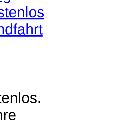
stenlos
ndfahrt
tenlos.
hre