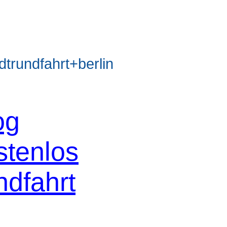
rundfahrt+berlin
og
stenlos
ndfahrt