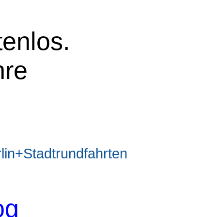
tenlos.
hre
n+Stadtrundfahrten
og