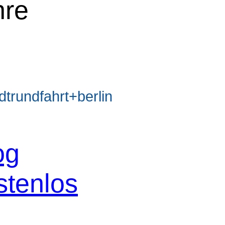
hre
rundfahrt+berlin
og
stenlos