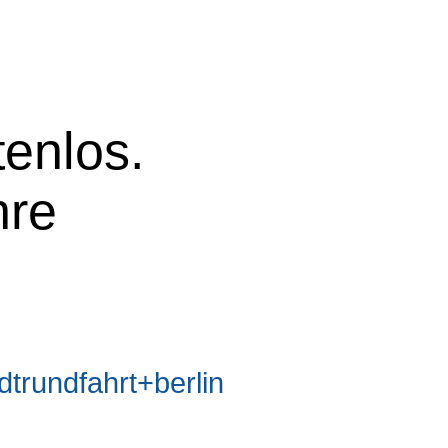
tenlos.
hre
rundfahrt+berlin