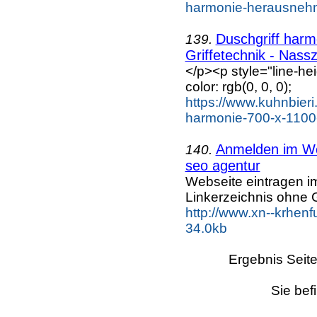
harmonie-herausnehmb
Duschgriff harm
139.
Griffetechnik - Nassze
</p><p style="line-he
color: rgb(0, 0, 0);
https://www.kuhnbieri.
harmonie-700-x-1100
Anmelden im Web
140.
seo agentur
Webseite eintragen i
Linkerzeichnis ohne G
http://www.xn--krhen
34.0kb
Ergebnis Seit
Sie bef