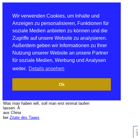
Wir verwenden Cookies, um Inhalte und
Anzeigen zu personalisieren, Funktionen für
soziale Medien anbieten zu können und die
Zugriffe auf unsere Website zu analysieren.
Außerdem geben wir Informationen zu Ihrer
Nutzung unserer Website an unsere Partner
für soziale Medien, Werbung und Analysen
weiter.
Details ansehen
Ok
Was man haben will, soll man erst einmal laufen
lassen. Â
aus China
bei
Zitate des Tages