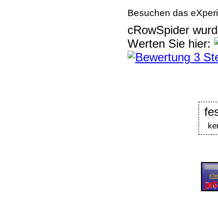
Besuchen das eXperi
cRowSpider
wur
Werten Sie hier:
fe
ke