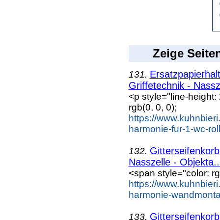
Zeige Seite
Ersatzpapierhal
131.
Griffetechnik - Nassze
<p style="line-height:
rgb(0, 0, 0);
https://www.kuhnbieri
harmonie-fur-1-wc-rol
Gitterseifenkor
132.
Nasszelle - Objekta..
<span style="color: rgb
https://www.kuhnbieri.
harmonie-wandmontag
Gitterseifenkor
133.