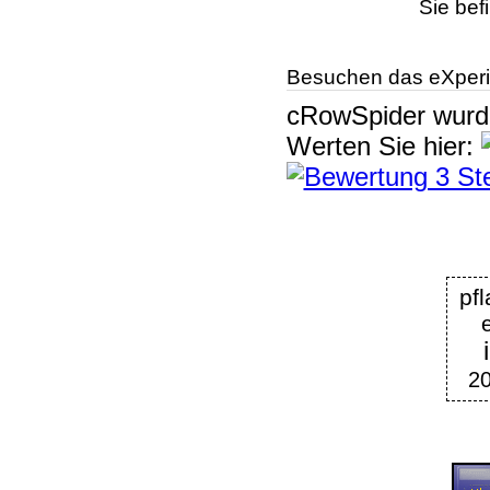
Sie bef
Besuchen das eXperi
cRowSpider
wur
Werten Sie hier:
pf
2