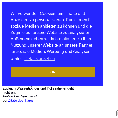
Wir verwenden Cookies, um Inhalte und
Anzeigen zu personalisieren, Funktionen für
soziale Medien anbieten zu können und die
Zugriffe auf unsere Website zu analysieren.
Außerdem geben wir Informationen zu Ihrer
Nutzung unserer Website an unsere Partner
für soziale Medien, Werbung und Analysen
weiter.
Details ansehen
Ok
Zugleich WassertrÃ¤ger und Polizeidiener geht
nicht an.
Arabisches Sprichwort
bei
Zitate des Tages