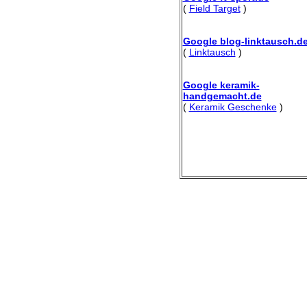
(
Field Target
)
Google blog-linktausch.d
(
Linktausch
)
Google keramik-
handgemacht.de
(
Keramik Geschenke
)