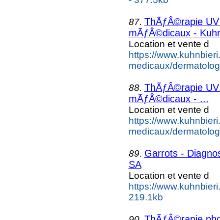
ThÃƒÂ©rapie UV pa
87.
mÃƒÂ©dicaux - Kuhn 
Location et vente d
https://www.kuhnbieri.c
medicaux/dermatologie
ThÃƒÂ©rapie UV su
88.
mÃƒÂ©dicaux - ...
Location et vente d
https://www.kuhnbieri.c
medicaux/dermatologie
Garrots - Diagnos
89.
SA
Location et vente d
https://www.kuhnbieri.
219.1kb
ThÃƒÂ©rapie phot
90.