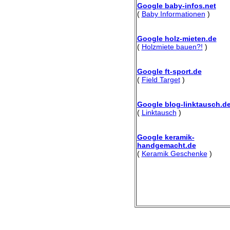
Google baby-infos.net
(
Baby Informationen
)
Google holz-mieten.de
(
Holzmiete bauen?!
)
Google ft-sport.de
(
Field Target
)
Google blog-linktausch.d
(
Linktausch
)
Google keramik-
handgemacht.de
(
Keramik Geschenke
)