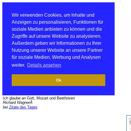
Wir verwenden Cookies, um Inhalte und
Anzeigen zu personalisieren, Funktionen für
soziale Medien anbieten zu können und die
Zugriffe auf unsere Website zu analysieren.
Außerdem geben wir Informationen zu Ihrer
Nutzung unserer Website an unsere Partner
für soziale Medien, Werbung und Analysen
weiter.
Details ansehen
Ok
Ich glaube an Gott, Mozart und Beethoven
Richard WagnerÂ
bei
Zitate des Tages