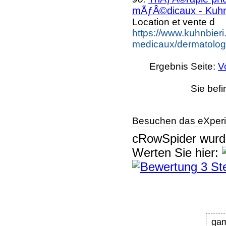
mÃƒÂ©dicaux - Kuhn
Location et vente d
https://www.kuhnbieri.c
medicaux/dermatolog
Ergebnis Seite:
V
Sie befi
Besuchen das eXperi
cRowSpider
wur
Werten Sie hier:
gam