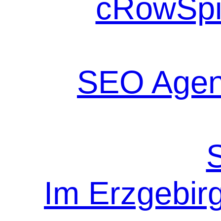
cRowSpi
SEO Agen
Im Erzgebir