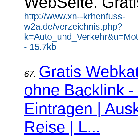
WebSeite. Grati
http://www.xn--krhenfuss-
w2a.de/verzeichnis.php?
k=Auto_und_Verkehr&u=Mot
- 15.7kb
Gratis Webka
67.
ohne Backlink -
Eintragen | Ausk
Reise | L...