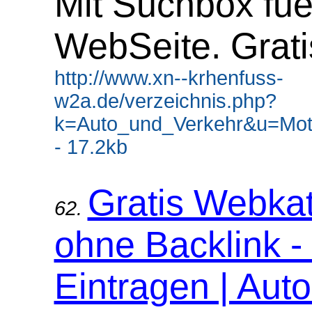
Mit Suchbox fue
WebSeite. Grati
http://www.xn--krhenfuss-
w2a.de/verzeichnis.php?
k=Auto_und_Verkehr&u=Mot
- 17.2kb
Gratis Webka
62.
ohne Backlink -
Eintragen | Aut