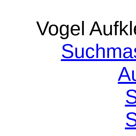
Vogel Aufkl
Suchmas
A
S
S