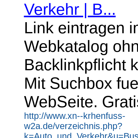
Verkehr | B...
Link eintragen 
Webkatalog oh
Backlinkpflicht 
Mit Suchbox fue
WebSeite. Grati
http://www.xn--krhenfuss-
w2a.de/verzeichnis.php?
k=Auto_und_Verkehr&u=Busv