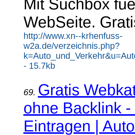
Mit Suchbox fue
WebSeite. Grati
http://www.xn--krhenfuss-
w2a.de/verzeichnis.php?
k=Auto_und_Verkehr&u=Aut
- 15.7kb
Gratis Webka
69.
ohne Backlink -
Eintragen | Aut