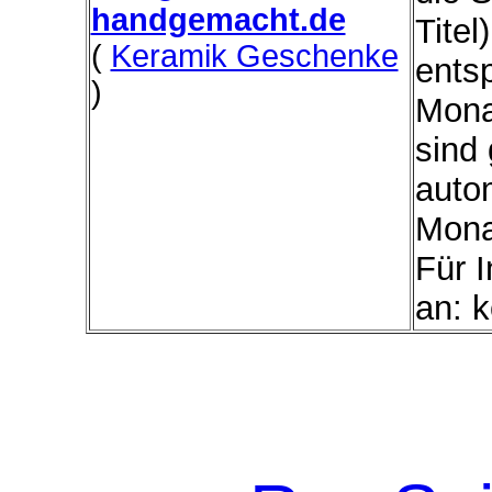
handgemacht.de
Titel
(
Keramik Geschenke
ents
)
Mona
sind 
autom
Mona
Für I
an: k