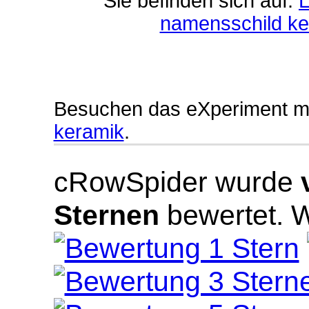
Sie befinden sich auf:
L
namensschild ke
Besuchen das eXperiment m
keramik
.
cRowSpider
wurde
Sternen
bewertet.
W