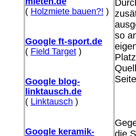
mieten.de
Durc
(
Holzmiete bauen?!
)
zusät
ausg
so a
Google ft-sport.de
eige
(
Field Target
)
Platz
Quel
Seit
Google blog-
linktausch.de
(
Linktausch
)
Gege
Google keramik-
die 