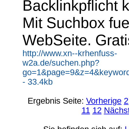
Backlinkpflicht 
Mit Suchbox fue
WebSeite. Grati
http://www.xn--krhenfuss-
w2a.de/suchen.php?
go=1&page=9&z=4&keyword
- 33.4kb
Ergebnis Seite:
Vorherige
2
11
12
Nächs