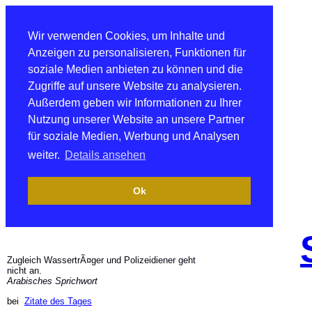
Wir verwenden Cookies, um Inhalte und
Anzeigen zu personalisieren, Funktionen für
soziale Medien anbieten zu können und die
Zugriffe auf unsere Website zu analysieren.
Außerdem geben wir Informationen zu Ihrer
Nutzung unserer Website an unsere Partner
für soziale Medien, Werbung und Analysen
weiter.
Details ansehen
Ok
Zugleich WassertrÃ¤ger und Polizeidiener geht
nicht an.
Arabisches Sprichwort
bei
Zitate des Tages