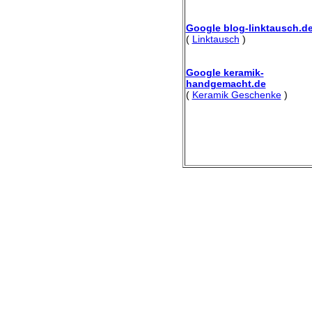
Google blog-linktausch.d
(
Linktausch
)
Google keramik-
handgemacht.de
(
Keramik Geschenke
)