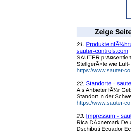
Zeige Seit
ProdukteinfÃ¼hru
21.
sauter-controls.com
SAUTER prÃ¤sentiert
StellgerÃ¤te wie Luft
https://www.sauter-c
Standorte - saut
22.
Als Anbieter fÃ¼r G
Standort in der Schw
https://www.sauter-c
Impressum - saut
23.
Rica DÃ¤nemark Deu
Dschibuti Ecuador Ec