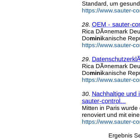
Standard, um gesun
https://www.sauter-c
OEM - sauter-co
28.
Rica DÃ¤nemark Deu
Do
mini
kanische Repu
https://www.sauter-c
DatenschutzerklÃ
29.
Rica DÃ¤nemark Deu
Do
mini
kanische Repu
https://www.sauter-c
Nachhaltige und 
30.
sauter-control...
Mitten in Paris wurd
renoviert und mit ein
https://www.sauter-c
Ergebnis Se