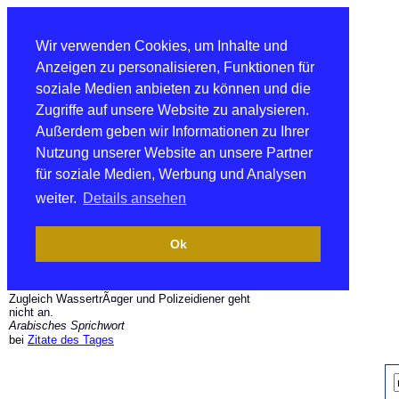
Wir verwenden Cookies, um Inhalte und
Anzeigen zu personalisieren, Funktionen für
soziale Medien anbieten zu können und die
Zugriffe auf unsere Website zu analysieren.
Außerdem geben wir Informationen zu Ihrer
Nutzung unserer Website an unsere Partner
für soziale Medien, Werbung und Analysen
weiter.
Details ansehen
Ok
Zugleich WassertrÃ¤ger und Polizeidiener geht
nicht an.
Arabisches Sprichwort
bei
Zitate des Tages