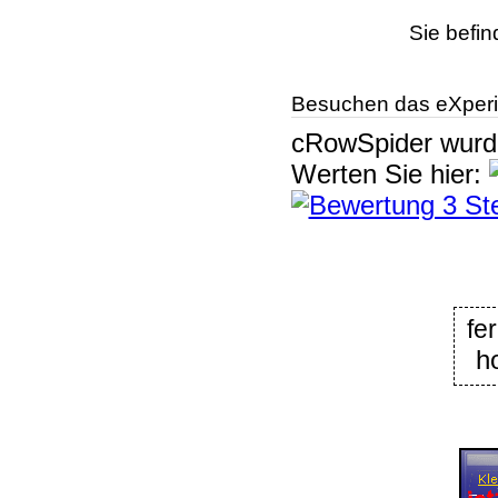
Sie befin
Besuchen das eXperi
cRowSpider
wur
Werten Sie hier:
fe
h