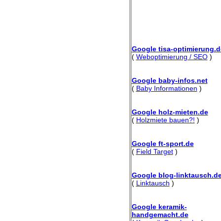
Google tisa-optimierung.d
(
Weboptimierung / SEO
)
Google baby-infos.net
(
Baby Informationen
)
Google holz-mieten.de
(
Holzmiete bauen?!
)
Google ft-sport.de
(
Field Target
)
Google blog-linktausch.d
(
Linktausch
)
Google keramik-
handgemacht.de