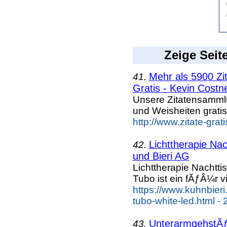
Zeige Seit
Mehr als 5900 Zi
41.
Gratis - Kevin Costn
Unsere Zitatensammlu
und Weisheiten grati
http://www.zitate-gra
Lichttherapie Na
42.
und Bieri AG
Lichttherapie Nachtt
Tubo ist ein fÃƒÂ¼r
https://www.kuhnbieri
tubo-white-led.html -
UnterarmgehstÃƒ
43.