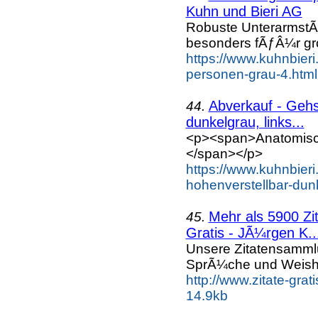
Kuhn und Bieri AG
Robuste UnterarmstÃƒ
besonders fÃƒÂ¼r gr
https://www.kuhnbieri
personen-grau-4.html
Abverkauf - Gehs
44.
dunkelgrau, links...
<p><span>Anatomisch,
</span></p>
https://www.kuhnbier
hohenverstellbar-dunk
Mehr als 5900 Zi
45.
Gratis - JÃ¼rgen K..
Unsere Zitatensammlu
SprÃ¼che und Weishe
http://www.zitate-gr
14.9kb