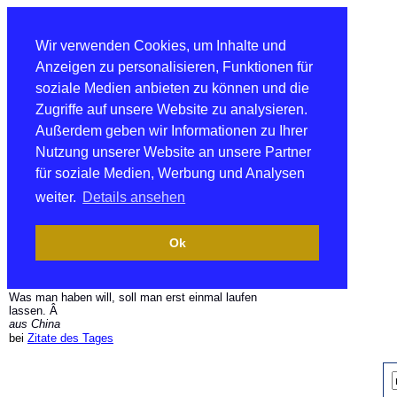
Wir verwenden Cookies, um Inhalte und
Anzeigen zu personalisieren, Funktionen für
soziale Medien anbieten zu können und die
Zugriffe auf unsere Website zu analysieren.
Außerdem geben wir Informationen zu Ihrer
Nutzung unserer Website an unsere Partner
für soziale Medien, Werbung und Analysen
weiter.
Details ansehen
Ok
Was man haben will, soll man erst einmal laufen
lassen. Â
aus China
bei
Zitate des Tages