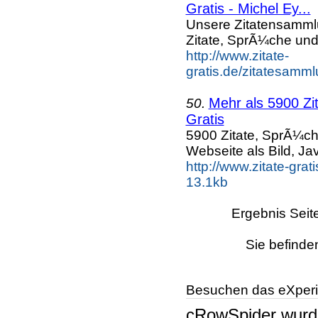
Gratis - Michel Ey...
Unsere Zitatensamml
Zitate, SprÃ¼che und
http://www.zitate-
gratis.de/zitatesam
Mehr als 5900 Zi
50.
Gratis
5900 Zitate, SprÃ¼ch
Webseite als Bild, Ja
http://www.zitate-grat
13.1kb
Ergebnis Seit
Sie befinde
Besuchen das eXperi
cRowSpider
wur