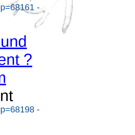
?p=68161 -
 und
nt ?
m
nt
?p=68198 -