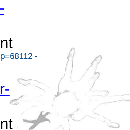
-
nt
?p=68112 -
r-
nt