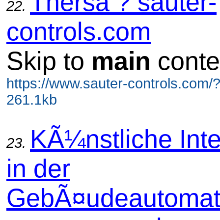
Thersa ? sauter-
22.
controls.com
Skip to
main
conte
https://www.sauter-controls.com/
261.1kb
KÃ¼nstliche Inte
23.
in der
GebÃ¤udeautomat