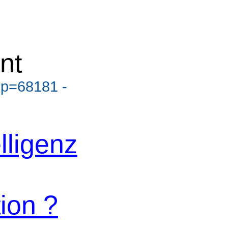
nt
?p=68181 -
lligenz
ion ?