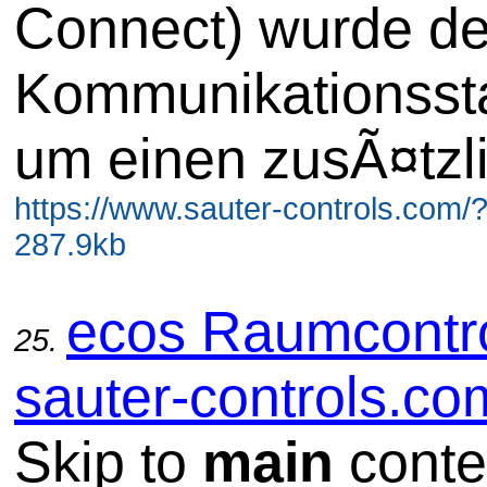
Connect) wurde de
Kommunikationsst
um einen zusÃ¤tzl
https://www.sauter-controls.com/
287.9kb
ecos Raumcontro
25.
sauter-controls.co
Skip to
main
conte