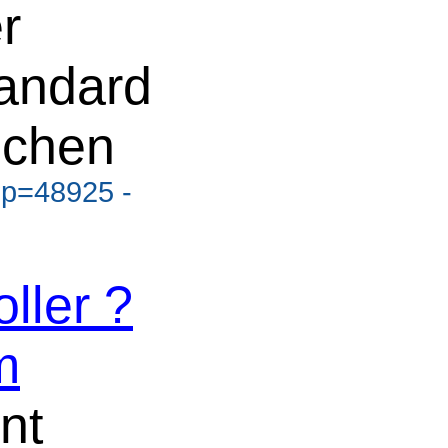
r
andard
ichen
?p=48925 -
ller ?
m
nt