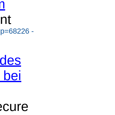
m
nt
?p=68226 -
 des
 bei
ecure