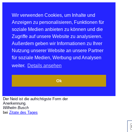
Wir verwenden Cookies, um Inhalte und
Anzeigen zu personalisieren, Funktionen für
soziale Medien anbieten zu können und die
Zugriffe auf unsere Website zu analysieren.
Außerdem geben wir Informationen zu Ihrer
Nutzung unserer Website an unsere Partner
für soziale Medien, Werbung und Analysen
weiter.
Details ansehen
Ok
Der Neid ist die aufrichtigste Form der
Anerkennung.
Wilhelm Busch
bei
Zitate des Tages