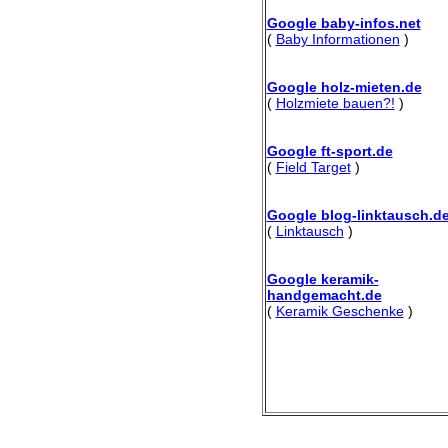
Google baby-infos.net
(
Baby Informationen
)
Google holz-mieten.de
(
Holzmiete bauen?!
)
Google ft-sport.de
(
Field Target
)
Google blog-linktausch.d
(
Linktausch
)
Google keramik-
handgemacht.de
(
Keramik Geschenke
)