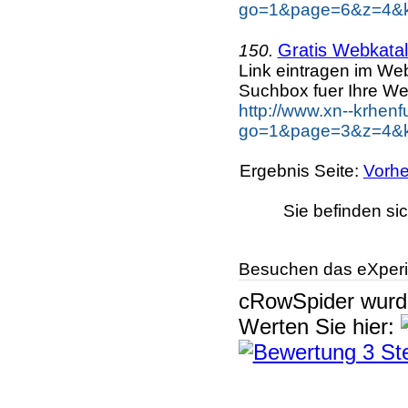
go=1&page=6&z=4&ke
Gratis Webkatal
150.
Link eintragen im Web
Suchbox fuer Ihre We
http://www.xn--krhen
go=1&page=3&z=4&ke
Ergebnis Seite:
Vorhe
Sie befinden si
Besuchen das eXperi
cRowSpider
wur
Werten Sie hier: