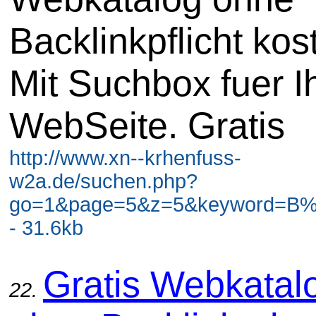
Backlinkpflicht kos
Mit Suchbox fuer I
WebSeite. Gratis
http://www.xn--krhenfuss-
w2a.de/suchen.php?
go=1&page=5&z=5&keyword=B%
- 31.6kb
Gratis Webkatal
22.