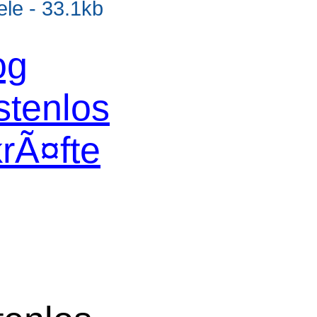
e - 33.1kb
og
stenlos
krÃ¤fte