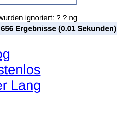
urden ignoriert: ? ? ng
n 656 Ergebnisse (0.01 Sekunden)
og
stenlos
er Lang