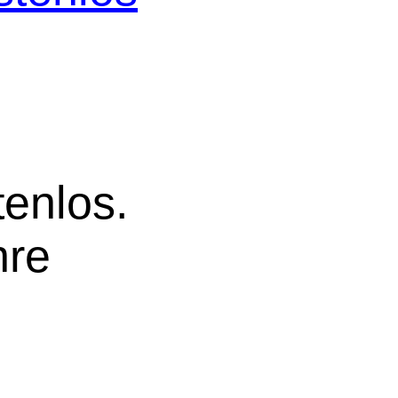
tenlos.
hre