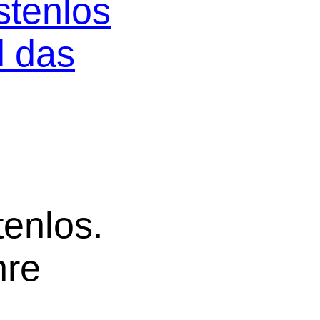
stenlos
d das
tenlos.
hre