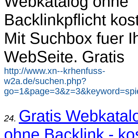
Webkatalog ohne
Backlinkpflicht kos
Mit Suchbox fuer I
WebSeite. Gratis
http://www.xn--krhenfuss-
w2a.de/suchen.php?
go=1&page=3&z=3&keyword=spiel
Gratis Webkatal
24.
ohne Backlink - ko