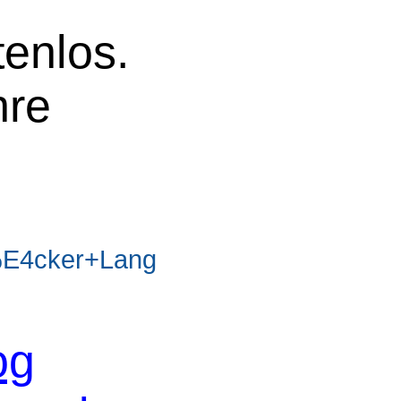
tenlos.
hre
E4cker+Lang
og