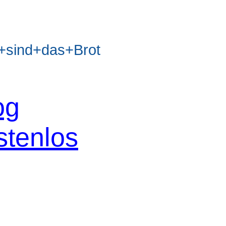
sind+das+Brot
og
stenlos