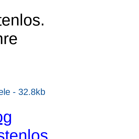
tenlos.
hre
e - 32.8kb
og
stenlos