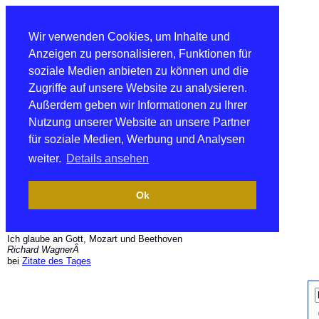
Wir verwenden Cookies, um Inhalte und
Anzeigen zu personalisieren, Funktionen für
soziale Medien anbieten zu können und die
Zugriffe auf unsere Website zu analysieren.
Außerdem geben wir Informationen zu Ihrer
Nutzung unserer Website an unsere Partner
für soziale Medien, Werbung und Analysen
weiter.
Details ansehen
Ok
Ich glaube an Gott, Mozart und Beethoven
Richard WagnerÂ
bei
Zitate des Tages