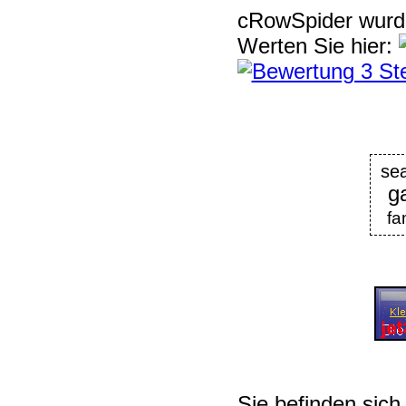
cRowSpider
wur
Werten Sie hier:
se
g
fa
Sie befinden sich