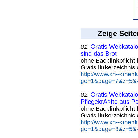
Zeige Seite
Gratis Webkatal
81.
sind das Brot
ohne Back
link
pflicht
Gratis
link
erzeichnis
http://www.xn--krhen
go=1&page=7&z=5&ke
Gratis Webkatal
82.
PflegekrÃ¤fte aus Po
ohne Back
link
pflicht
Gratis
link
erzeichnis
http://www.xn--krhen
go=1&page=8&z=5&ke