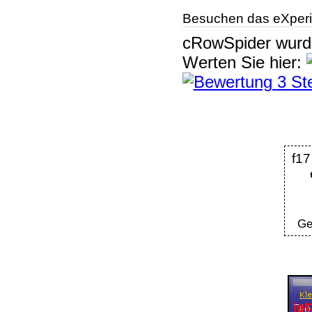
Besuchen das eXperi
cRowSpider
wur
Werten Sie hier:
f
Ge