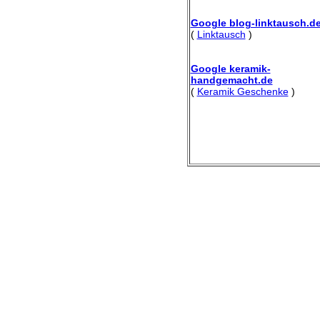
Google blog-linktausch.d
(
Linktausch
)
Google keramik-
handgemacht.de
(
Keramik Geschenke
)