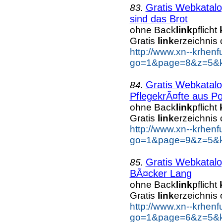
Gratis Webkatal
83.
sind das Brot
ohne Back
link
pflicht
Gratis
link
erzeichnis
http://www.xn--krhen
go=1&page=8&z=5&ke
Gratis Webkatal
84.
PflegekrÃ¤fte aus Po
ohne Back
link
pflicht
Gratis
link
erzeichnis
http://www.xn--krhen
go=1&page=9&z=5&ke
Gratis Webkatal
85.
BÃ¤cker Lang
ohne Back
link
pflicht
Gratis
link
erzeichnis
http://www.xn--krhen
go=1&page=6&z=5&k