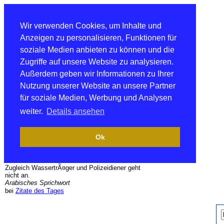
Wir verwenden Cookies, um Inhalte und
Anzeigen zu personalisieren, Funktionen für
soziale Medien anbieten zu können und die
Zugriffe auf unsere Website zu analysieren.
Außerdem geben wir Informationen zu Ihrer
Nutzung unserer Website an unsere Partner
für soziale Medien, Werbung und Analysen
weiter.
Details ansehen
Ok
Zugleich WassertrÃ¤ger und Polizeidiener geht
nicht an.
Arabisches Sprichwort
bei
Zitate des Tages