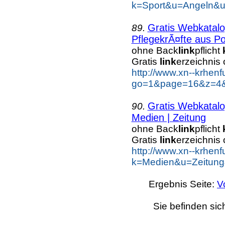
k=Sport&u=Angeln&uu
Gratis Webkatal
89.
PflegekrÃ¤fte aus Po
ohne Back
link
pflicht
Gratis
link
erzeichnis
http://www.xn--krhen
go=1&page=16&z=4&k
Gratis Webkatal
90.
Medien | Zeitung
ohne Back
link
pflicht
Gratis
link
erzeichnis
http://www.xn--krhen
k=Medien&u=Zeitung
Ergebnis Seite:
V
Sie befinden sic