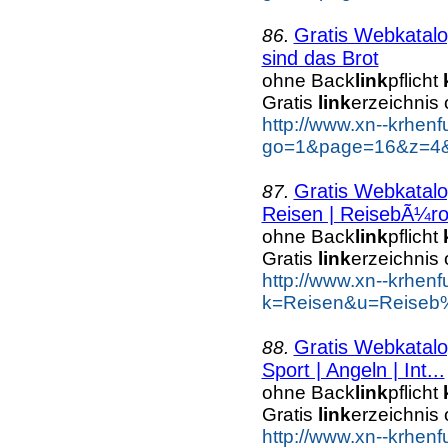
Gratis Webkatal
86.
sind das Brot
ohne Back
link
pflicht
Gratis
link
erzeichnis
http://www.xn--krhen
go=1&page=16&z=4&k
Gratis Webkatal
87.
Reisen | ReisebÃ¼r
ohne Back
link
pflicht
Gratis
link
erzeichnis
http://www.xn--krhen
k=Reisen&u=Reiseb%
Gratis Webkatal
88.
Sport | Angeln | Int...
ohne Back
link
pflicht
Gratis
link
erzeichnis
http://www.xn--krhen