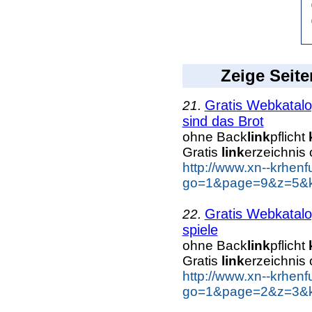
Zeige Seite
Gratis Webkatal
21.
sind das Brot
ohne Back
link
pflicht
Gratis
link
erzeichnis
http://www.xn--krhen
go=1&page=9&z=5&ke
Gratis Webkatal
22.
spiele
ohne Back
link
pflicht
Gratis
link
erzeichnis
http://www.xn--krhen
go=1&page=2&z=3&ke