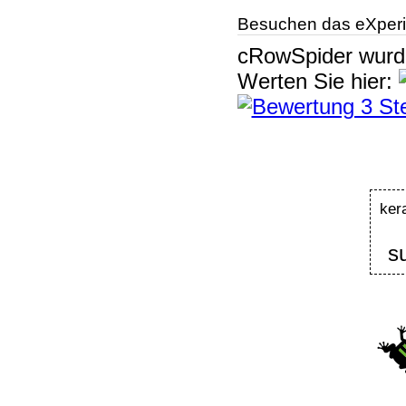
Besuchen das eXperi
cRowSpider
wur
Werten Sie hier:
ker
s