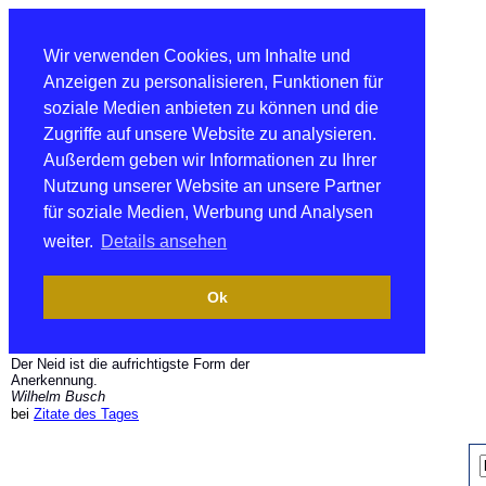
Wir verwenden Cookies, um Inhalte und
Anzeigen zu personalisieren, Funktionen für
soziale Medien anbieten zu können und die
Zugriffe auf unsere Website zu analysieren.
Außerdem geben wir Informationen zu Ihrer
Nutzung unserer Website an unsere Partner
für soziale Medien, Werbung und Analysen
weiter.
Details ansehen
Ok
Der Neid ist die aufrichtigste Form der
Anerkennung.
Wilhelm Busch
bei
Zitate des Tages