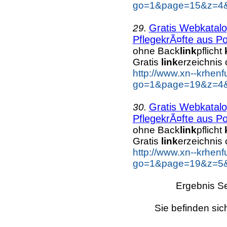
go=1&page=15&z=4&k
Gratis Webkatal
29.
PflegekrÃ¤fte aus Po
ohne Back
link
pflicht
Gratis
link
erzeichnis
http://www.xn--krhen
go=1&page=19&z=4&k
Gratis Webkatal
30.
PflegekrÃ¤fte aus Po
ohne Back
link
pflicht
Gratis
link
erzeichnis
http://www.xn--krhen
go=1&page=19&z=5&k
Ergebnis Se
Sie befinden sic