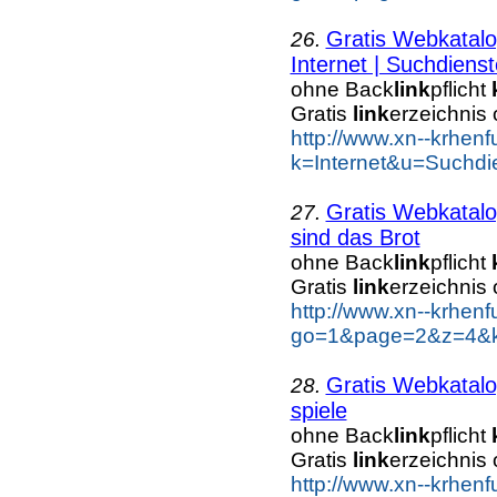
Gratis Webkatal
26.
Internet | Suchdienst
ohne Back
link
pflicht
Gratis
link
erzeichnis
http://www.xn--krhen
k=Internet&u=Suchdi
Gratis Webkatal
27.
sind das Brot
ohne Back
link
pflicht
Gratis
link
erzeichnis
http://www.xn--krhen
go=1&page=2&z=4&ke
Gratis Webkatal
28.
spiele
ohne Back
link
pflicht
Gratis
link
erzeichnis
http://www.xn--krhen