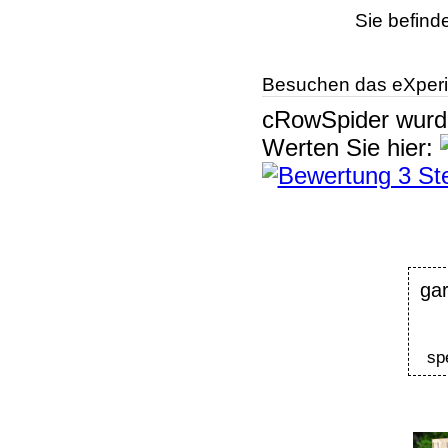
Sie befind
Besuchen das eXperi
cRowSpider
wur
Werten Sie hier:
ga
sp