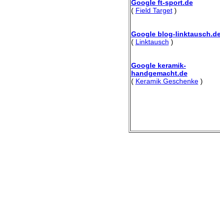
Google ft-sport.de
(
Field Target
)
Google blog-linktausch.d
(
Linktausch
)
Google keramik-
handgemacht.de
(
Keramik Geschenke
)