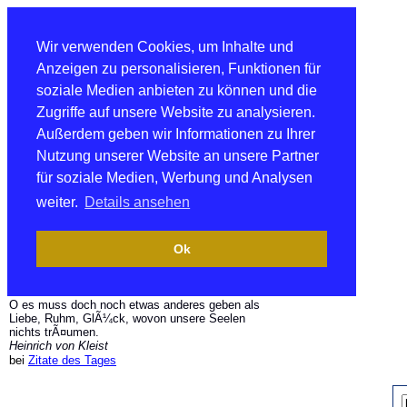
Wir verwenden Cookies, um Inhalte und
Anzeigen zu personalisieren, Funktionen für
soziale Medien anbieten zu können und die
Zugriffe auf unsere Website zu analysieren.
Außerdem geben wir Informationen zu Ihrer
Nutzung unserer Website an unsere Partner
für soziale Medien, Werbung und Analysen
weiter.
Details ansehen
Ok
O es muss doch noch etwas anderes geben als
Liebe, Ruhm, GlÃ¼ck, wovon unsere Seelen
nichts trÃ¤umen.
Heinrich von Kleist
bei
Zitate des Tages