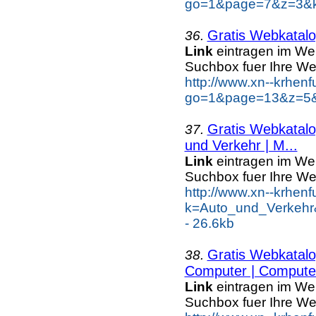
go=1&page=7&z=3&key
Gratis Webkatal
36.
Link
eintragen im We
Suchbox fuer Ihre We
http://www.xn--krhen
go=1&page=13&z=5&k
Gratis Webkatal
37.
und Verkehr | M...
Link
eintragen im We
Suchbox fuer Ihre We
http://www.xn--krhen
k=Auto_und_Verkehr
- 26.6kb
Gratis Webkatal
38.
Computer | Computer
Link
eintragen im We
Suchbox fuer Ihre We