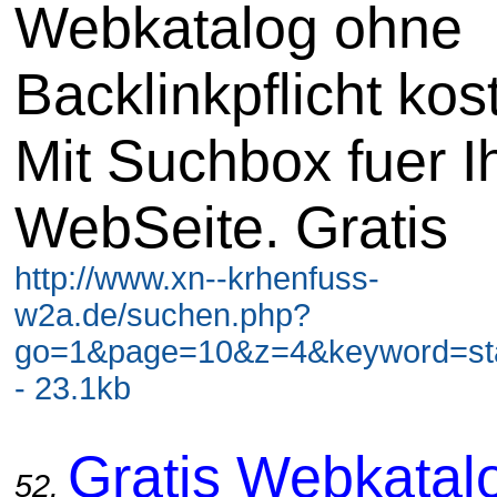
Webkatalog ohne
Backlinkpflicht kos
Mit Suchbox fuer I
WebSeite. Gratis
http://www.xn--krhenfuss-
w2a.de/suchen.php?
go=1&page=10&z=4&keyword=stad
- 23.1kb
Gratis Webkatal
52.