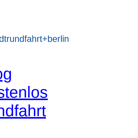
rundfahrt+berlin
og
stenlos
ndfahrt