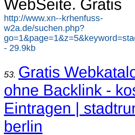
WebSeite. Gratis
http://www.xn--krhenfuss-
w2a.de/suchen.php?
go=1&page=1&z=5&keyword=stadt
- 29.9kb
Gratis Webkatal
53.
ohne Backlink - ko
Eintragen | stadtru
berlin