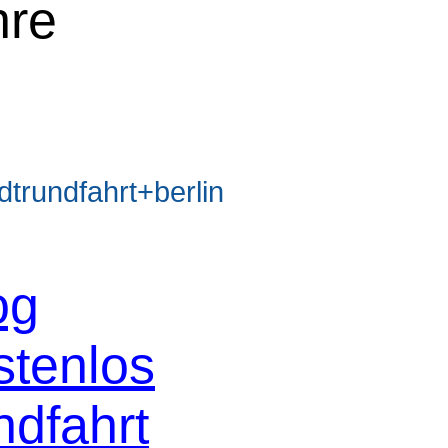
hre
rundfahrt+berlin
og
stenlos
ndfahrt