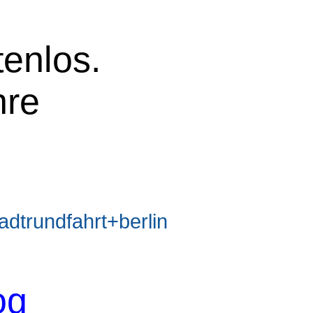
tenlos.
hre
trundfahrt+berlin
og