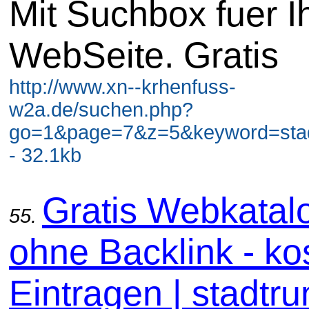
Mit Suchbox fuer I
WebSeite. Gratis
http://www.xn--krhenfuss-
w2a.de/suchen.php?
go=1&page=7&z=5&keyword=stadt
- 32.1kb
Gratis Webkatal
55.
ohne Backlink - ko
Eintragen | stadtru