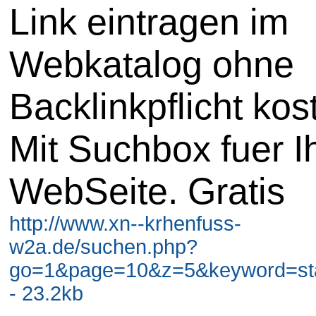
Link eintragen im
Webkatalog ohne
Backlinkpflicht kos
Mit Suchbox fuer I
WebSeite. Gratis
http://www.xn--krhenfuss-
w2a.de/suchen.php?
go=1&page=10&z=5&keyword=stad
- 23.2kb