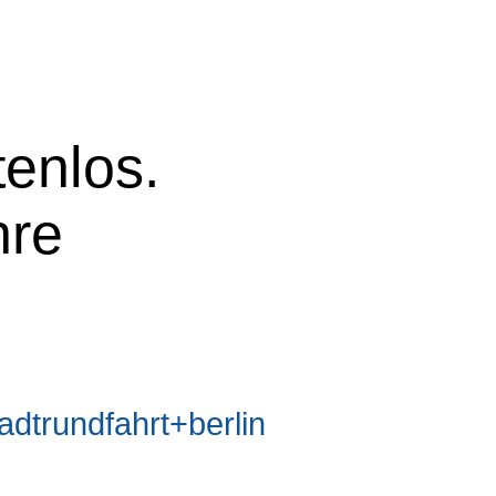
tenlos.
hre
trundfahrt+berlin