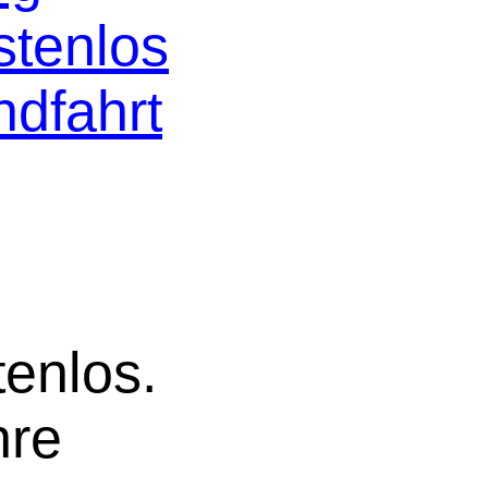
stenlos
ndfahrt
tenlos.
hre