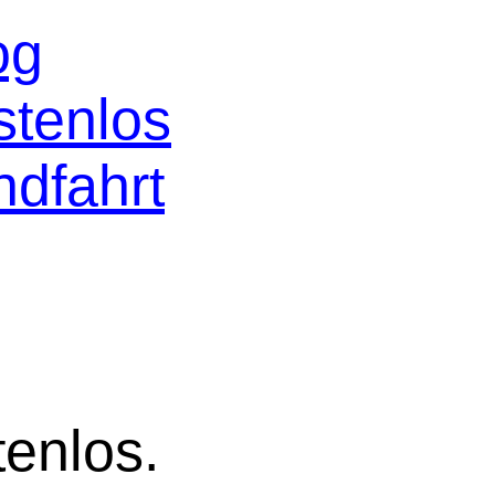
og
stenlos
ndfahrt
tenlos.