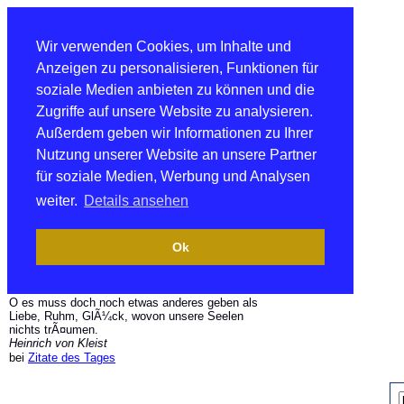
Wir verwenden Cookies, um Inhalte und
Anzeigen zu personalisieren, Funktionen für
soziale Medien anbieten zu können und die
Zugriffe auf unsere Website zu analysieren.
Außerdem geben wir Informationen zu Ihrer
Nutzung unserer Website an unsere Partner
für soziale Medien, Werbung und Analysen
weiter.
Details ansehen
Ok
O es muss doch noch etwas anderes geben als
Liebe, Ruhm, GlÃ¼ck, wovon unsere Seelen
nichts trÃ¤umen.
Heinrich von Kleist
bei
Zitate des Tages