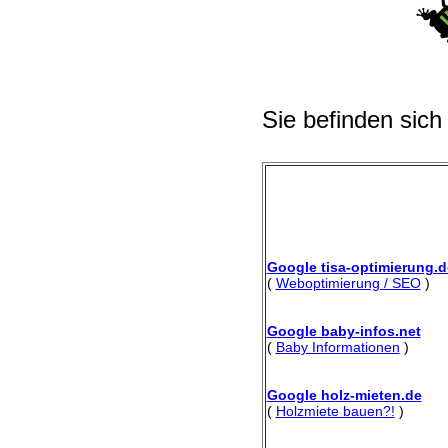
Sie befinden sich
Google tisa-optimierung.d
(
Weboptimierung / SEO
)
Google baby-infos.net
(
Baby Informationen
)
Google holz-mieten.de
(
Holzmiete bauen?!
)