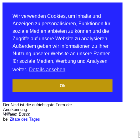
Wir verwenden Cookies, um Inhalte und
Anzeigen zu personalisieren, Funktionen für
soziale Medien anbieten zu können und die
Zugriffe auf unsere Website zu analysieren.
Außerdem geben wir Informationen zu Ihrer
Nutzung unserer Website an unsere Partner
für soziale Medien, Werbung und Analysen
weiter.
Details ansehen
Ok
Der Neid ist die aufrichtigste Form der
Anerkennung.
Wilhelm Busch
bei
Zitate des Tages