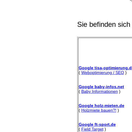
Sie befinden sich
Google tisa-optimierung.d
(
Weboptimierung / SEO
)
Google baby-infos.net
(
Baby Informationen
)
Google holz-mieten.de
(
Holzmiete bauen?!
)
Google ft-sport.de
(
Field Target
)