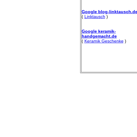
Google blog-linktausch.d
(
Linktausch
)
Google keramik-
handgemacht.de
(
Keramik Geschenke
)