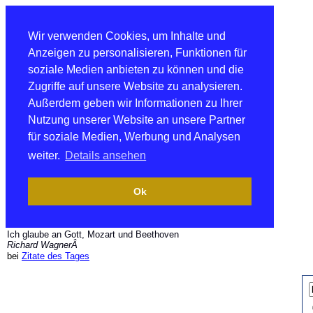
Wir verwenden Cookies, um Inhalte und
Anzeigen zu personalisieren, Funktionen für
soziale Medien anbieten zu können und die
Zugriffe auf unsere Website zu analysieren.
Außerdem geben wir Informationen zu Ihrer
Nutzung unserer Website an unsere Partner
für soziale Medien, Werbung und Analysen
weiter.
Details ansehen
Ok
Ich glaube an Gott, Mozart und Beethoven
Richard WagnerÂ
bei
Zitate des Tages