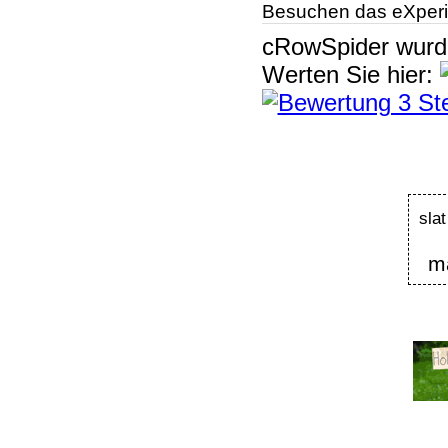
Besuchen das eXperi
cRowSpider
wur
Werten Sie hier:
slat
m