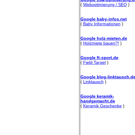
(
Weboptimierung / SEO
)
Google baby-infos.net
(
Baby Informationen
)
Google holz-mieten.de
(
Holzmiete bauen?!
)
Google ft-sport.de
(
Field Target
)
Google blog-linktausch.d
(
Linktausch
)
Google keramik-
handgemacht.de
(
Keramik Geschenke
)