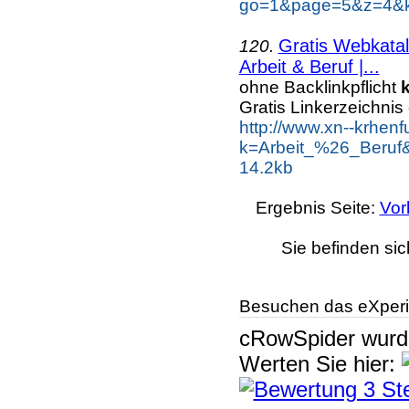
go=1&page=5&z=4&ke
Gratis Webkatal
120.
Arbeit & Beruf |...
ohne Backlinkpflicht
Gratis Linkerzeichnis
http://www.xn--krhen
k=Arbeit_%26_Beruf
14.2kb
Ergebnis Seite:
Vor
Sie befinden sic
Besuchen das eXperi
cRowSpider
wur
Werten Sie hier: