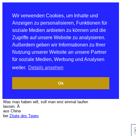
Wir verwenden Cookies, um Inhalte und
Anzeigen zu personalisieren, Funktionen für
soziale Medien anbieten zu können und die
Zugriffe auf unsere Website zu analysieren.
Außerdem geben wir Informationen zu Ihrer
Nutzung unserer Website an unsere Partner
für soziale Medien, Werbung und Analysen
weiter.
Details ansehen
Ok
Was man haben will, soll man erst einmal laufen
lassen. Â
aus China
bei
Zitate des Tages