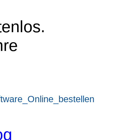
tenlos.
hre
ware_Online_bestellen
og