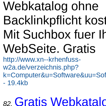
Webkatalog ohne
Backlinkpflicht kos
Mit Suchbox fuer I
WebSeite. Gratis
http://www.xn--krhenfuss-
w2a.de/verzeichnis.php?
k=Computer&u=Software&uu=Soft
- 19.4kb
Gratis Webkatal
82.