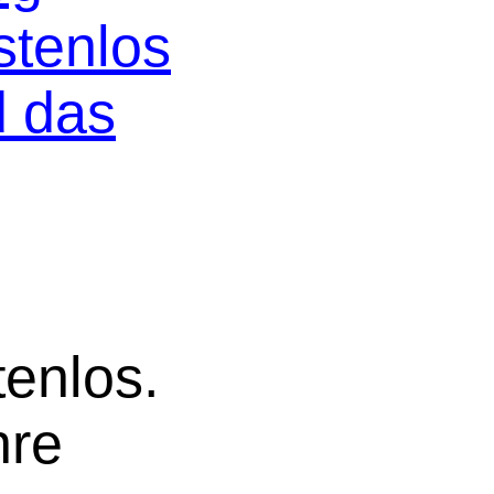
stenlos
d das
tenlos.
hre