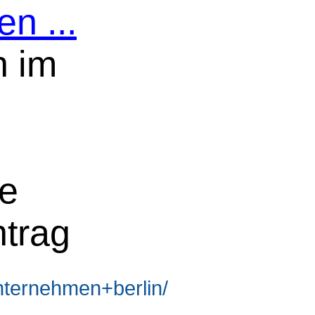
n ...
n im
ne
ntrag
ternehmen+berlin/