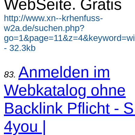
WebSeite. Gratis
http://www.xn--krhenfuss-
w2a.de/suchen.php?
go=1&page=11&z=4&keyword=wir
- 32.3kb
Anmelden im
83.
Webkatalog ohne
Backlink Pflicht -
4you |