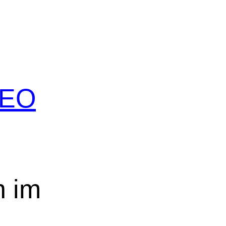
 SEO
n im