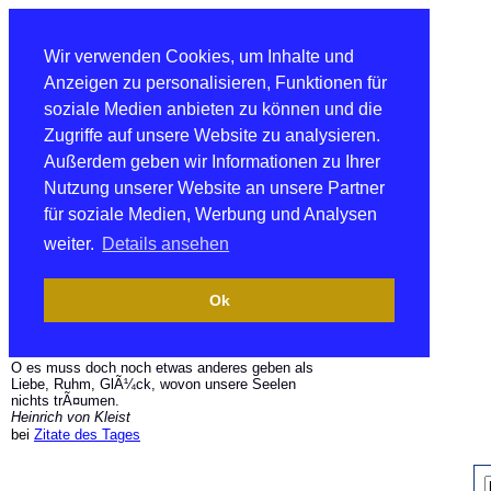
Wir verwenden Cookies, um Inhalte und
Anzeigen zu personalisieren, Funktionen für
soziale Medien anbieten zu können und die
Zugriffe auf unsere Website zu analysieren.
Außerdem geben wir Informationen zu Ihrer
Nutzung unserer Website an unsere Partner
für soziale Medien, Werbung und Analysen
weiter.
Details ansehen
Ok
O es muss doch noch etwas anderes geben als
Liebe, Ruhm, GlÃ¼ck, wovon unsere Seelen
nichts trÃ¤umen.
Heinrich von Kleist
bei
Zitate des Tages