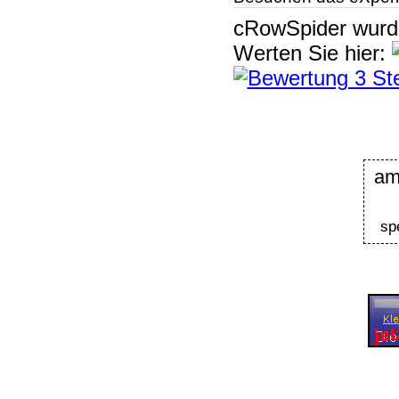
cRowSpider
wur
Werten Sie hier:
am
sp