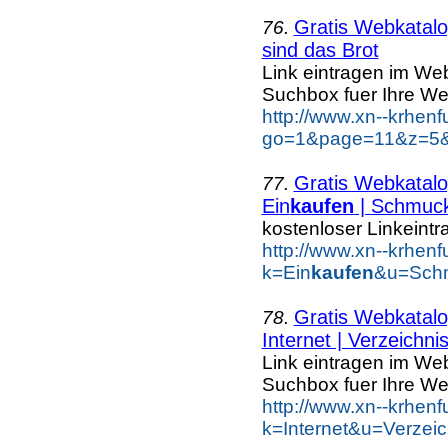
Gratis Webkatalog
76.
sind das Brot
Link eintragen im Web
Suchbox fuer Ihre We
http://www.xn--krhen
go=1&page=11&z=5&k
Gratis Webkatalog
77.
Ein
kaufen
| Schmuc
kostenloser Linkeintr
http://www.xn--krhen
k=Ein
kaufen
&u=Schm
Gratis Webkatalog
78.
Internet | Verzeichni
Link eintragen im Web
Suchbox fuer Ihre We
http://www.xn--krhen
k=Internet&u=Verzei