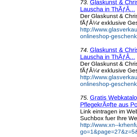
Glaskunst & Chr
73.
Lauscha in ThÃƒÂ...
Der Glaskunst & Chr
fÃƒÂ¼r exklusive Ge
http://www.glasverka
onlineshop-geschenke
Glaskunst & Chr
74.
Lauscha in ThÃƒÂ...
Der Glaskunst & Chr
fÃƒÂ¼r exklusive Ge
http://www.glasverka
onlineshop-geschenk
Gratis Webkatalog
75.
PflegekrÃ¤fte aus Po
Link eintragen im Web
Suchbox fuer Ihre We
http://www.xn--krhen
go=1&page=27&z=5&k