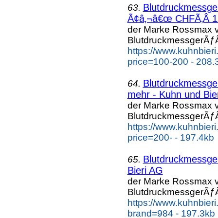
Blutdruckmessg
63.
Ã¢â‚¬â€œ CHFÃ‚Â 19
der Marke Rossmax v
BlutdruckmessgerÃƒÂ
https://www.kuhnbier
price=100-200 - 208.
Blutdruckmessg
64.
mehr - Kuhn und Bie
der Marke Rossmax v
BlutdruckmessgerÃƒÂ
https://www.kuhnbier
price=200- - 197.4kb
Blutdruckmessg
65.
Bieri AG
der Marke Rossmax v
BlutdruckmessgerÃƒÂ
https://www.kuhnbier
brand=984 - 197.3kb