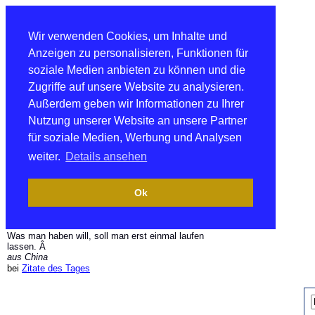
Wir verwenden Cookies, um Inhalte und
Anzeigen zu personalisieren, Funktionen für
soziale Medien anbieten zu können und die
Zugriffe auf unsere Website zu analysieren.
Außerdem geben wir Informationen zu Ihrer
Nutzung unserer Website an unsere Partner
für soziale Medien, Werbung und Analysen
weiter.
Details ansehen
Ok
Was man haben will, soll man erst einmal laufen
lassen. Â
aus China
bei
Zitate des Tages