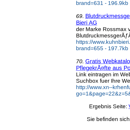
brand=631 - 196.9kb
Blutdruckmessg
69.
Bieri AG
der Marke Rossmax v
BlutdruckmessgerÃƒÂ
https://www.kuhnbier
brand=655 - 197.7kb
Gratis Webkatalog
70.
PflegekrÃ¤fte aus Po
Link eintragen im Web
Suchbox fuer Ihre We
http://www.xn--krhen
go=1&page=22&z=5&k
Ergebnis Seite:
Sie befinden sich