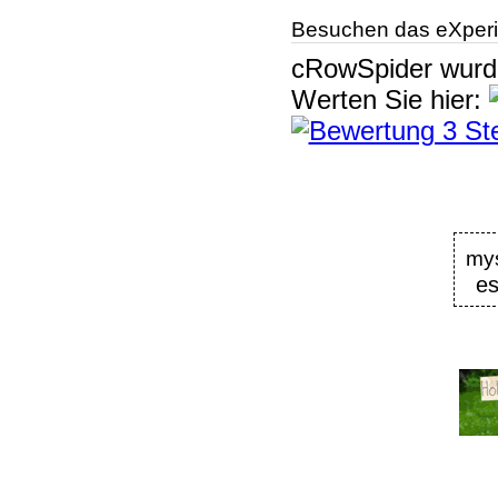
Besuchen das eXperi
cRowSpider
wur
Werten Sie hier:
mys
es