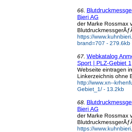
Blutdruckmessg
66.
Bieri AG
der Marke Rossmax v
BlutdruckmessgerÃƒÂ
https://www.kuhnbier
brand=707 - 279.6kb
Webkatalog Anmel
67.
Sport | PLZ-Gebiet 1
Webseite eintragen i
Linkerzeichnis ohne B
http://www.xn--krhen
Gebiet_1/ - 13.2kb
Blutdruckmessg
68.
Bieri AG
der Marke Rossmax v
BlutdruckmessgerÃƒÂ
https://www.kuhnbier