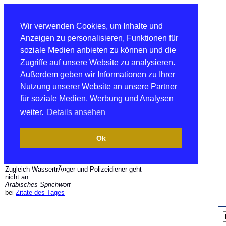
Wir verwenden Cookies, um Inhalte und
Anzeigen zu personalisieren, Funktionen für
soziale Medien anbieten zu können und die
Zugriffe auf unsere Website zu analysieren.
Außerdem geben wir Informationen zu Ihrer
Nutzung unserer Website an unsere Partner
für soziale Medien, Werbung und Analysen
weiter.
Details ansehen
Ok
Zugleich WassertrÃ¤ger und Polizeidiener geht
nicht an.
Arabisches Sprichwort
bei
Zitate des Tages