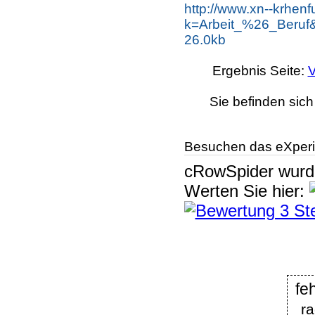
http://www.xn--krhen
k=Arbeit_%26_Beruf
26.0kb
Ergebnis Seite:
V
Sie befinden sich
Besuchen das eXperi
cRowSpider
wur
Werten Sie hier:
fe
ra