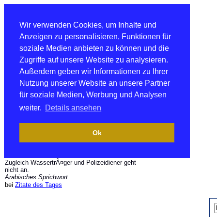
Wir verwenden Cookies, um Inhalte und
Anzeigen zu personalisieren, Funktionen für
soziale Medien anbieten zu können und die
Zugriffe auf unsere Website zu analysieren.
Außerdem geben wir Informationen zu Ihrer
Nutzung unserer Website an unsere Partner
für soziale Medien, Werbung und Analysen
weiter.
Details ansehen
Ok
Zugleich WassertrÃ¤ger und Polizeidiener geht
nicht an.
Arabisches Sprichwort
bei
Zitate des Tages