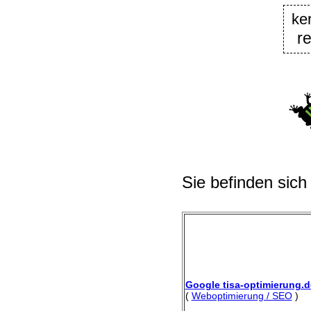
ke
r
Sie befinden sich
Google tisa-optimierung.d
(
Weboptimierung / SEO
)