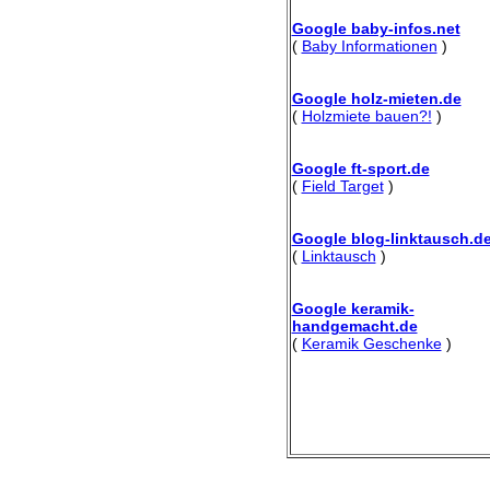
Google baby-infos.net
(
Baby Informationen
)
Google holz-mieten.de
(
Holzmiete bauen?!
)
Google ft-sport.de
(
Field Target
)
Google blog-linktausch.d
(
Linktausch
)
Google keramik-
handgemacht.de
(
Keramik Geschenke
)