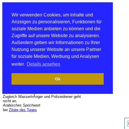
Wir verwenden Cookies, um Inhalte und
Anzeigen zu personalisieren, Funktionen für
soziale Medien anbieten zu können und die
Zugriffe auf unsere Website zu analysieren.
Außerdem geben wir Informationen zu Ihrer
Nutzung unserer Website an unsere Partner
für soziale Medien, Werbung und Analysen
weiter.
Details ansehen
Ok
Zugleich WassertrÃ¤ger und Polizeidiener geht
nicht an.
Arabisches Sprichwort
bei
Zitate des Tages