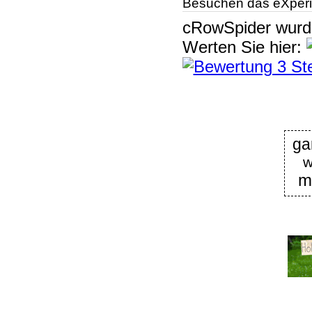
Besuchen das eXperi
cRowSpider
wur
Werten Sie hier:
ga
w
m