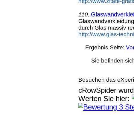
http://www.zitate-gra
Glaswandverkle
110.
Glaswandverkleidunge
durch Glas massiv re
http://www.glas-tech
Ergebnis Seite:
Vo
Sie befinden sic
Besuchen das eXperi
cRowSpider
wur
Werten Sie hier: