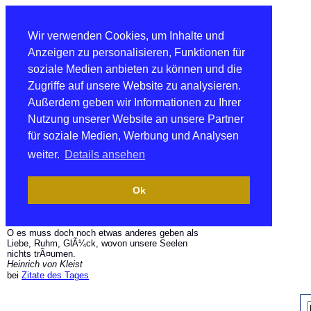
Wir verwenden Cookies, um Inhalte und
Anzeigen zu personalisieren, Funktionen für
soziale Medien anbieten zu können und die
Zugriffe auf unsere Website zu analysieren.
Außerdem geben wir Informationen zu Ihrer
Nutzung unserer Website an unsere Partner
für soziale Medien, Werbung und Analysen
weiter.
Details ansehen
Ok
O es muss doch noch etwas anderes geben als
Liebe, Ruhm, GlÃ¼ck, wovon unsere Seelen
nichts trÃ¤umen.
Heinrich von Kleist
bei
Zitate des Tages