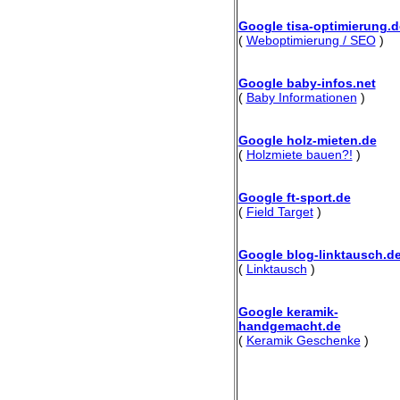
Google tisa-optimierung.d
(
Weboptimierung / SEO
)
Google baby-infos.net
(
Baby Informationen
)
Google holz-mieten.de
(
Holzmiete bauen?!
)
Google ft-sport.de
(
Field Target
)
Google blog-linktausch.d
(
Linktausch
)
Google keramik-
handgemacht.de
(
Keramik Geschenke
)