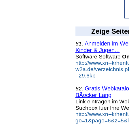
Zeige Seite
Anmelden im Webk
61.
Kinder & Jugen...
Software Software
On
http://www.xn--krhenf
w2a.de/verzeichnis.
- 29.6kb
Gratis Webkatalog
62.
BÃ¤cker Lang
Link eintragen im Web
Suchbox fuer Ihre We
http://www.xn--krhen
go=1&page=6&z=5&k