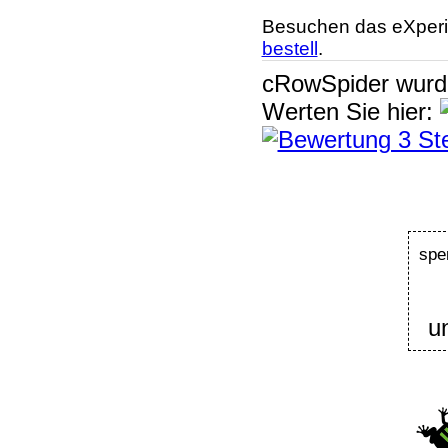
Besuchen das eXperi
bestell
.
cRowSpider
wur
Werten Sie hier:
spe
u