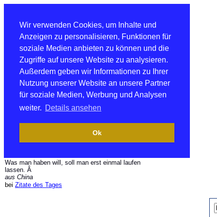
Wir verwenden Cookies, um Inhalte und
Anzeigen zu personalisieren, Funktionen für
soziale Medien anbieten zu können und die
Zugriffe auf unsere Website zu analysieren.
Außerdem geben wir Informationen zu Ihrer
Nutzung unserer Website an unsere Partner
für soziale Medien, Werbung und Analysen
weiter.
Details ansehen
Ok
Was man haben will, soll man erst einmal laufen
lassen. Â
aus China
bei
Zitate des Tages