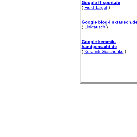
Google ft-sport.de
(
Field Target
)
Google blog-linktausch.d
(
Linktausch
)
Google keramik-
handgemacht.de
(
Keramik Geschenke
)