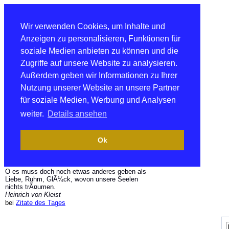
Wir verwenden Cookies, um Inhalte und
Anzeigen zu personalisieren, Funktionen für
soziale Medien anbieten zu können und die
Zugriffe auf unsere Website zu analysieren.
Außerdem geben wir Informationen zu Ihrer
Nutzung unserer Website an unsere Partner
für soziale Medien, Werbung und Analysen
weiter.
Details ansehen
Ok
O es muss doch noch etwas anderes geben als
Liebe, Ruhm, GlÃ¼ck, wovon unsere Seelen
nichts trÃ¤umen.
Heinrich von Kleist
bei
Zitate des Tages