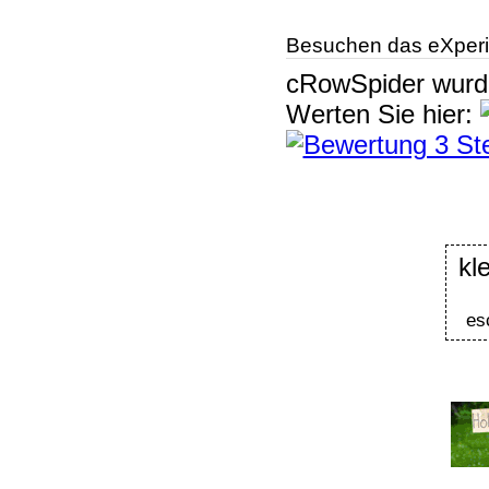
Besuchen das eXperi
cRowSpider
wur
Werten Sie hier:
kl
es