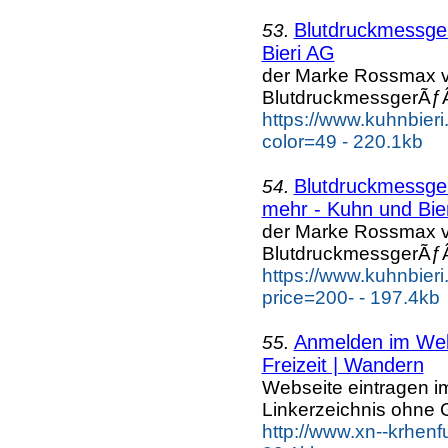
Blutdruckmessg
53.
Bieri AG
der Marke Rossmax v
BlutdruckmessgerÃƒÂ
https://www.kuhnbier
color=49 - 220.1kb
Blutdruckmessg
54.
mehr - Kuhn und Bie
der Marke Rossmax v
BlutdruckmessgerÃƒÂ
https://www.kuhnbier
price=200- - 197.4kb
Anmelden im Webk
55.
Freizeit | Wandern
Webseite eintragen i
Linkerzeichnis ohne G
http://www.xn--krhenf