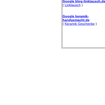
Google blog-linktausch.d
(
Linktausch
)
Google keramik-
handgemacht.de
(
Keramik Geschenke
)