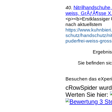
Nitrilhandschuhe,
40.
weiss, GrÃƒÂ¶sse X.
<p><b>Erstklassiger 
nach aktuellstem
https://www.kuhnbieri
schutz/handschutz/nit
puderfrei-weiss-gross
Ergebnis
Sie befinden si
Besuchen das eXperi
cRowSpider
wur
Werten Sie hier: