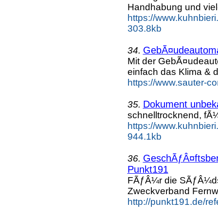
Handhabung und vie
https://www.kuhnbieri.
303.8kb
GebÃ¤udeautomat
34.
Mit der GebÃ¤udeau
einfach das Klima & d
https://www.sauter-co
Dokument unbek
35.
schnelltrocknend, fÃ
https://www.kuhnbieri
944.1kb
GeschÃƒÂ¤ftsberi
36.
Punkt191
FÃƒÂ¼r die SÃƒÂ¼d
Zweckverband Fernw
http://punkt191.de/r