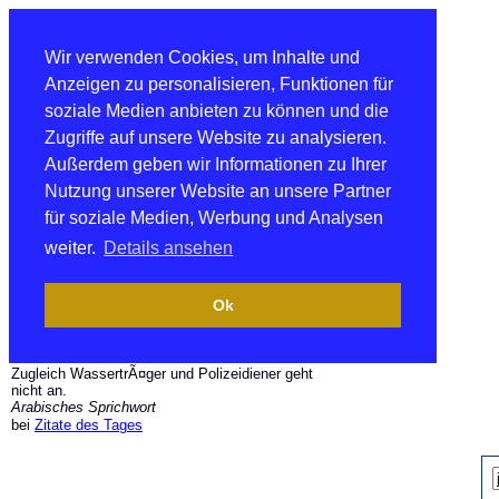
Wir verwenden Cookies, um Inhalte und
Anzeigen zu personalisieren, Funktionen für
soziale Medien anbieten zu können und die
Zugriffe auf unsere Website zu analysieren.
Außerdem geben wir Informationen zu Ihrer
Nutzung unserer Website an unsere Partner
für soziale Medien, Werbung und Analysen
weiter.
Details ansehen
Ok
Zugleich WassertrÃ¤ger und Polizeidiener geht
nicht an.
Arabisches Sprichwort
bei
Zitate des Tages