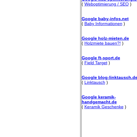
(
Weboptimierung / SEO
)
Google baby-infos.net
(
Baby Informationen
)
Google holz-mieten.de
(
Holzmiete bauen?!
)
Google ft-sport.de
(
Field Target
)
Google blog-linktausch.d
(
Linktausch
)
Google keramik-
handgemacht.de
(
Keramik Geschenke
)