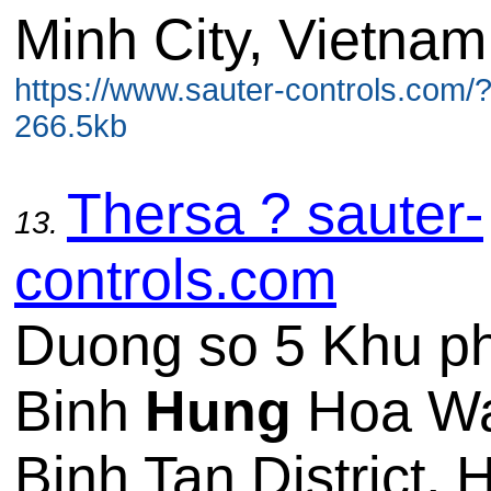
Minh City, Vietnam.
https://www.sauter-controls.com/
266.5kb
Thersa ? sauter-
13.
controls.com
Duong so 5 Khu ph
Binh
Hung
Hoa W
Binh Tan District, 