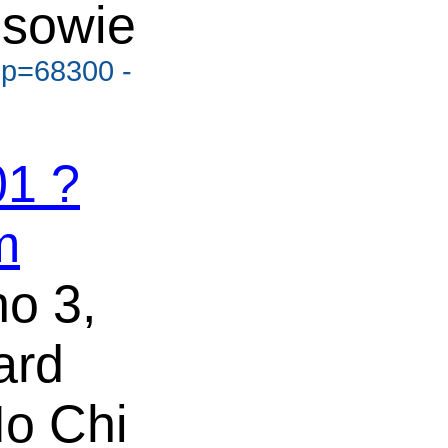
 sowie
?p=68300 -
1 ?
m
o 3,
ard
Ho Chi