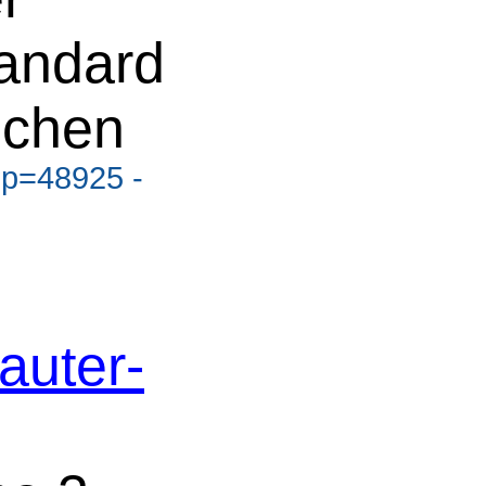
andard
ichen
?p=48925 -
auter-