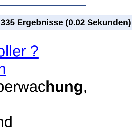
n 335 Ergebnisse (0.02 Sekunden)
ller ?
m
berwac
hung
,
nd