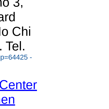
o 3,
ard
Ho Chi
 Tel.
?p=64425 -
Center
nen