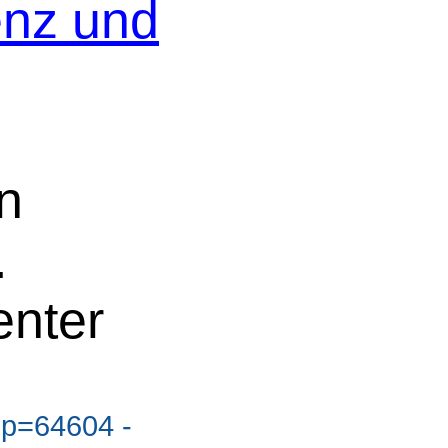
enz und
n
.
nter
?p=64604 -