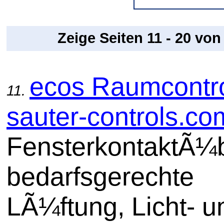
Zeige Seiten 11 - 20 vo
ecos Raumcontro
11.
sauter-controls.co
FensterkontaktÃ¼
bedarfsgerechte
LÃ¼ftung, Licht- u