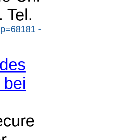
 Tel.
?p=68181 -
 des
 bei
ecure
r