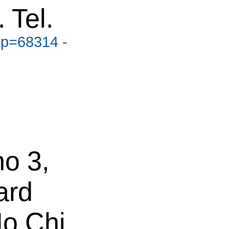
 Tel.
?p=68314 -
o 3,
ard
Ho Chi