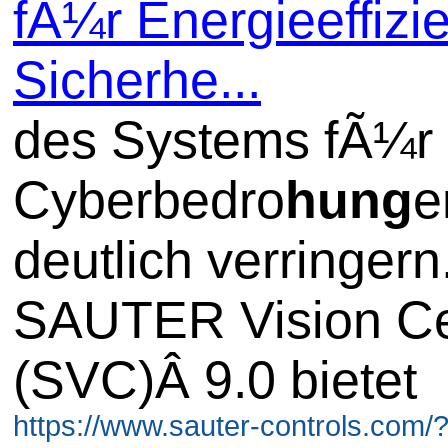
fÃ¼r Energieeffizi
Sicherhe...
des Systems fÃ¼r
Cyberbedro
hung
e
deutlich verringern
SAUTER Vision Ce
(SVC)Â 9.0 bietet
https://www.sauter-controls.com/