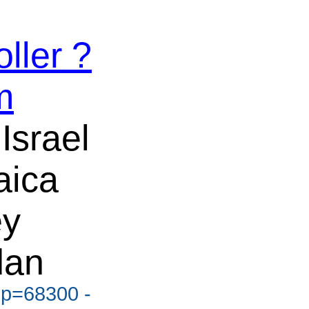
ller ?
m
 Israel
ica
ey
dan
?p=68300 -