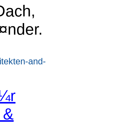
Dach,
¤nder.
itekten-and-
¼r
 &