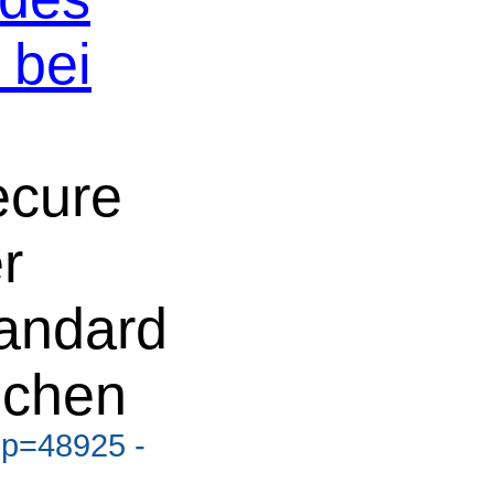
 bei
ecure
r
andard
ichen
?p=48925 -