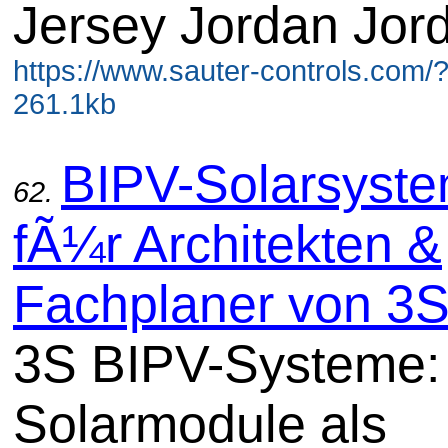
Jersey Jordan Jor
https://www.sauter-controls.com/
261.1kb
BIPV-Solarsyst
62.
fÃ¼r Architekten &
Fachplaner von 3
3S BIPV-Systeme:
Solarmodule als