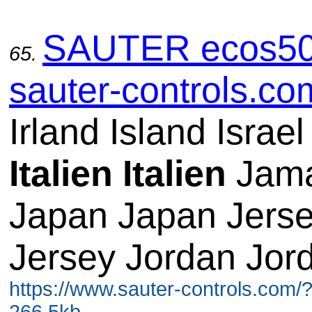
SAUTER ecos50
65.
sauter-controls.co
Irland Island Israel
Italien
Italien
Jama
Japan Japan Jers
Jersey Jordan Jor
https://www.sauter-controls.com/
266.5kb