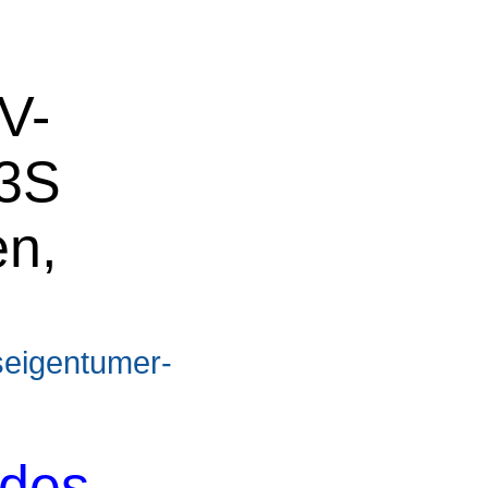
V-
 3S
en,
seigentumer-
 des