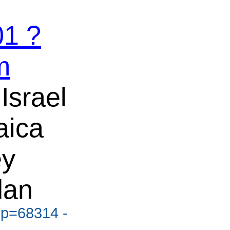
1 ?
m
 Israel
ica
ey
dan
?p=68314 -