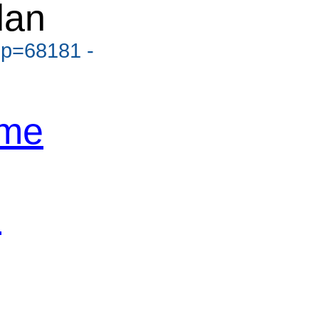
dan
?p=68181 -
eme
S