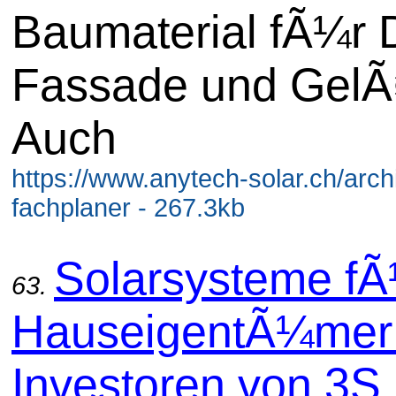
Baumaterial fÃ¼r 
Fassade und GelÃ
Auch
https://www.anytech-solar.ch/arch
fachplaner - 267.3kb
Solarsysteme fÃ
63.
HauseigentÃ¼mer
Investoren von 3S