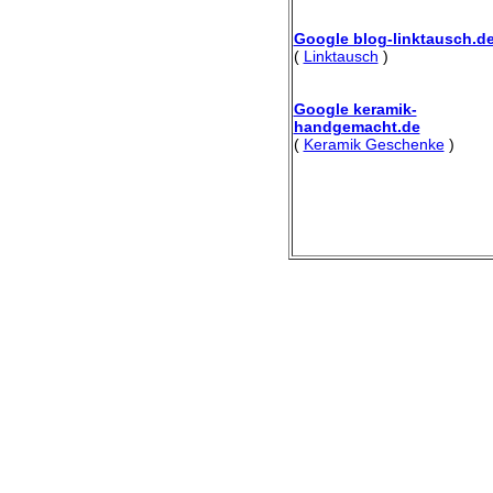
Google blog-linktausch.d
(
Linktausch
)
Google keramik-
handgemacht.de
(
Keramik Geschenke
)