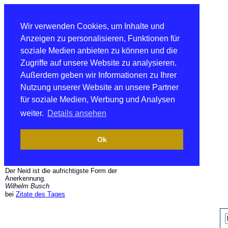
Wir verwenden Cookies, um Inhalte und
Anzeigen zu personalisieren, Funktionen für
soziale Medien anbieten zu können und die
Zugriffe auf unsere Website zu analysieren.
Außerdem geben wir Informationen zu Ihrer
Nutzung unserer Website an unsere Partner
für soziale Medien, Werbung und Analysen
weiter.
Details ansehen
Ok
Der Neid ist die aufrichtigste Form der
Anerkennung.
Wilhelm Busch
bei
Zitate des Tages