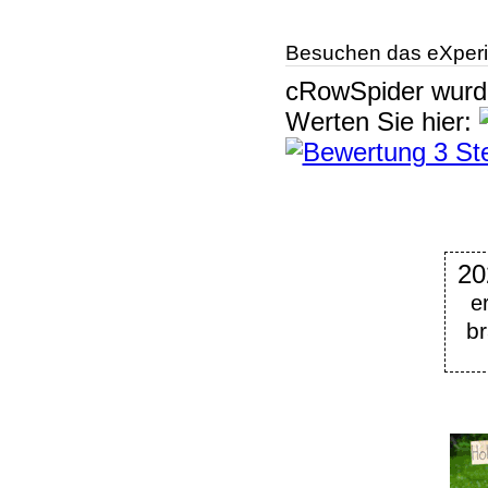
Besuchen das eXperi
cRowSpider
wur
Werten Sie hier:
20
e
b