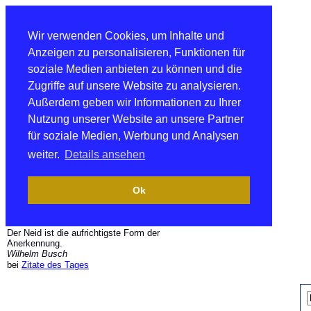
Wir verwenden Cookies, um Inhalte und
Anzeigen zu personalisieren, Funktionen für
soziale Medien anbieten zu können und die
Zugriffe auf unsere Website zu analysieren.
Außerdem geben wir Informationen zu Ihrer
Nutzung unserer Website an unsere Partner
für soziale Medien, Werbung und Analysen
weiter.
Details ansehen
Ok
Der Neid ist die aufrichtigste Form der
Anerkennung.
Wilhelm Busch
bei
Zitate des Tages