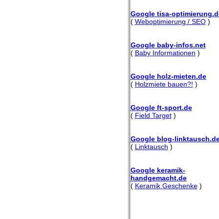
Google tisa-optimierung.d
(
Weboptimierung / SEO
)
Google baby-infos.net
(
Baby Informationen
)
Google holz-mieten.de
(
Holzmiete bauen?!
)
Google ft-sport.de
(
Field Target
)
Google blog-linktausch.d
(
Linktausch
)
Google keramik-
handgemacht.de
(
Keramik Geschenke
)