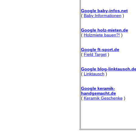
Google baby-infos.net
(
Baby Informationen
)
Google holz-mieten.de
(
Holzmiete bauen?!
)
Google ft-sport.de
(
Field Target
)
Google blog-linktausch.d
(
Linktausch
)
Google keramik-
handgemacht.de
(
Keramik Geschenke
)