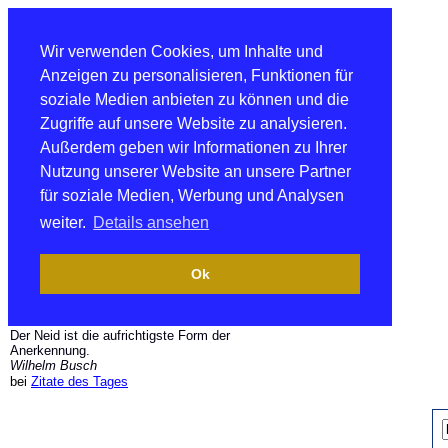
Wir verwenden Cookies, um Inhalte und
Anzeigen zu personalisieren, Funktionen für
soziale Medien anbieten zu können und die
Zugriffe auf unsere Website zu analysieren.
Außerdem geben wir Informationen zu Ihrer
Nutzung unserer Website an unsere Partner
für soziale Medien, Werbung und Analysen
weiter.
Details ansehen
Ok
Der Neid ist die aufrichtigste Form der
Anerkennung.
Wilhelm Busch
bei
Zitate des Tages