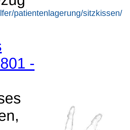
lfer/patientenlagerung/sitzkissen/
s
801 -
oses
en,