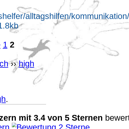
gshelfer/alltagshilfen/kommunikatio
1.8kb
e
1
2
sch
››
high
gh
.
zern
mit
3.4
von
5
Sternen
bewert