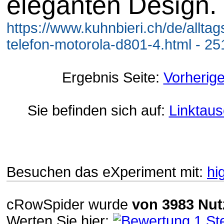
eleganten Design.
https://www.kuhnbieri.ch/de/allta
telefon-motorola-d801-4.html - 25
Ergebnis Seite:
Vorherig
Sie befinden sich auf:
Linktau
Besuchen das eXperiment mit:
hi
cRowSpider
wurde
von
3983
Nut
Werten Sie hier: