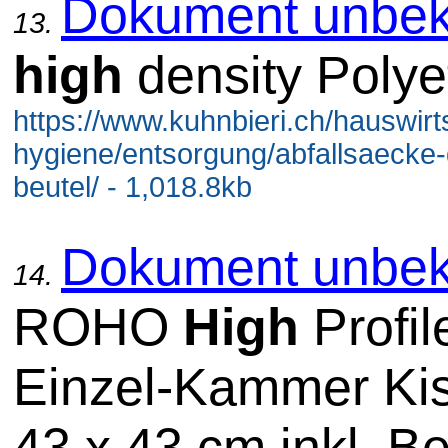
Dokument unbek
13.
high
density Polye
https://www.kuhnbieri.ch/hauswirt
hygiene/entsorgung/abfallsaecke-
beutel/ - 1,018.8kb
Dokument unbek
14.
ROHO
High
Profil
Einzel-Kammer Ki
43 x 43 cm inkl. B