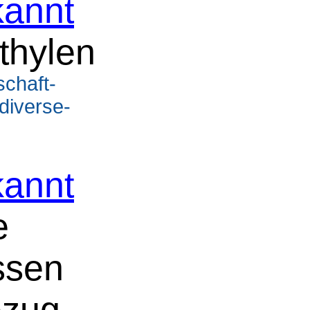
annt
thylen
schaft-
diverse-
annt
e
ssen
ezug