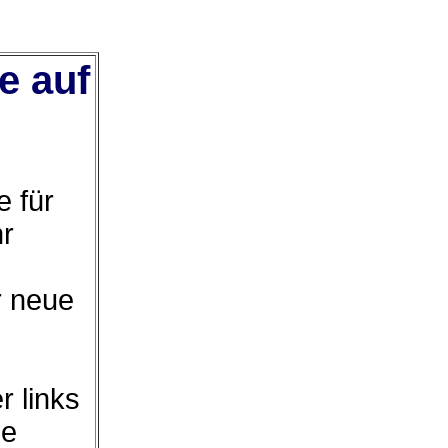
e auf
 für
hr
r neue
r links
ie