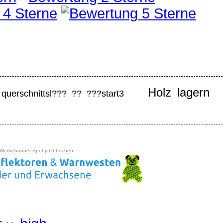
Holz lagern
querschnittsl??? ?? ???start3
 Werbebanner Spot jetzt buchen