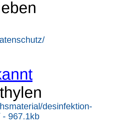
ieben
datenschutz/
annt
thylen
hsmaterial/desinfektion-
 - 967.1kb