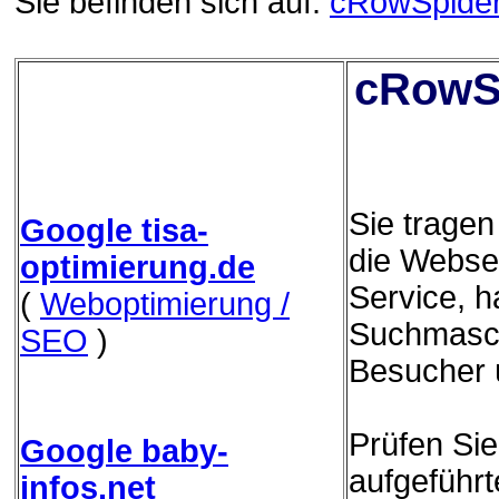
Sie befinden sich auf:
cRowSpide
cRowSp
Sie trage
Google tisa-
die Websei
optimierung.de
Service, h
(
Weboptimierung /
Suchmasch
SEO
)
Besucher 
Prüfen Sie
Google baby-
aufgeführ
infos.net