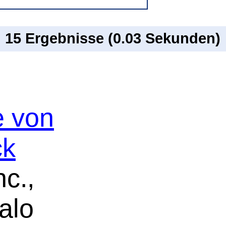
n 15 Ergebnisse (0.03 Sekunden)
e von
ck
nc.,
alo