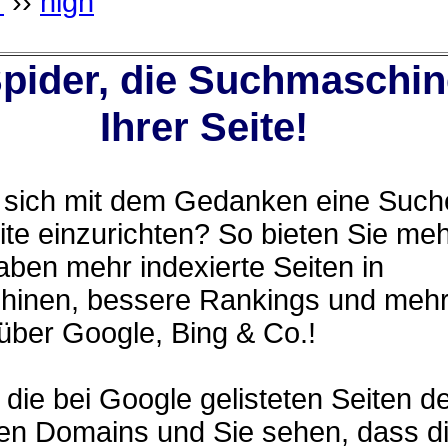
r
››
high
ider, die Suchmaschin
Ihrer Seite!
n sich mit dem Gedanken eine Suche
te einzurichten? So bieten Sie me
aben mehr indexierte Seiten in
inen, bessere Rankings und meh
über Google, Bing & Co.!
 die bei Google gelisteten Seiten de
ten Domains und Sie sehen, dass d