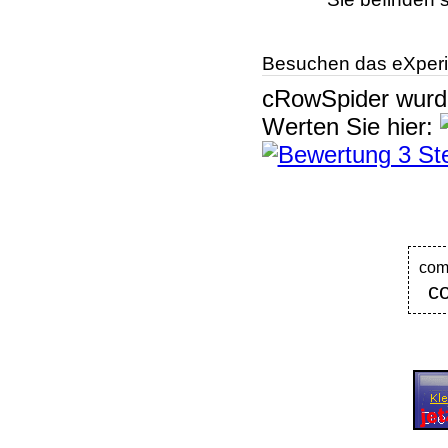
Besuchen das eXperi
cRowSpider
wur
Werten Sie hier:
com
c