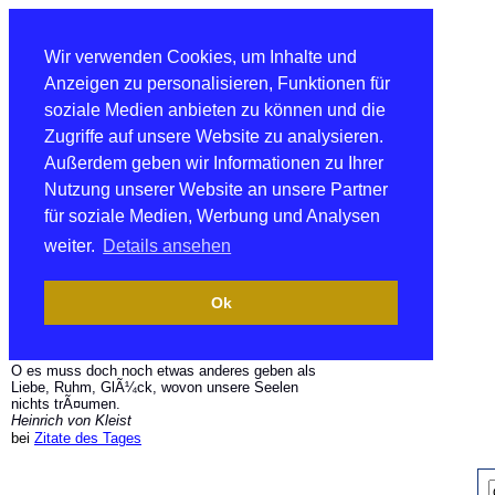
Wir verwenden Cookies, um Inhalte und
Anzeigen zu personalisieren, Funktionen für
soziale Medien anbieten zu können und die
Zugriffe auf unsere Website zu analysieren.
Außerdem geben wir Informationen zu Ihrer
Nutzung unserer Website an unsere Partner
für soziale Medien, Werbung und Analysen
weiter.
Details ansehen
Ok
O es muss doch noch etwas anderes geben als
Liebe, Ruhm, GlÃ¼ck, wovon unsere Seelen
nichts trÃ¤umen.
Heinrich von Kleist
bei
Zitate des Tages