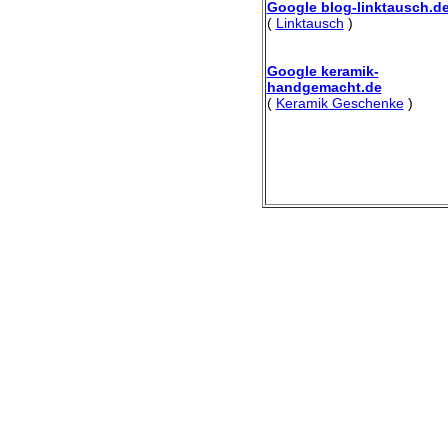
Google blog-linktausch.d
(
Linktausch
)
Google keramik-
handgemacht.de
(
Keramik Geschenke
)